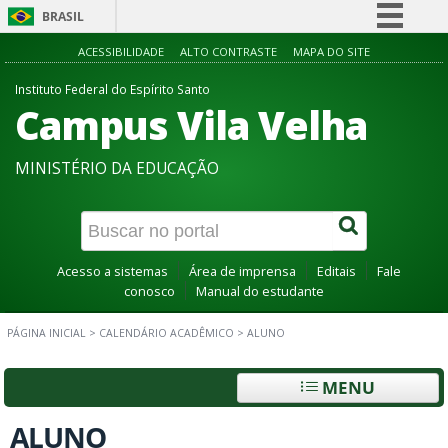
BRASIL
Simplifique!
ACESSIBILIDADE
ALTO CONTRASTE
MAPA DO SITE
Comunica BR
Instituto Federal do Espírito Santo
Campus Vila Velha
Participe
Acesso à informação
MINISTÉRIO DA EDUCAÇÃO
Legislação
Canais
Acesso a sistemas
Área de imprensa
Editais
Fale
conosco
Manual do estudante
PÁGINA INICIAL
>
CALENDÁRIO ACADÊMICO
>
ALUNO
MENU
ALUNO