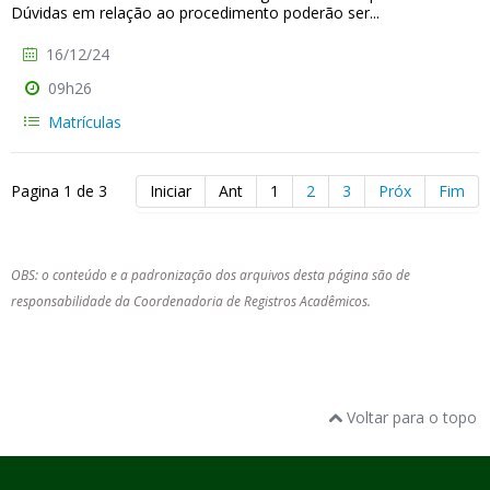
Dúvidas em relação ao procedimento poderão ser...
16/12/24
09h26
Matrículas
Pagina 1 de 3
Iniciar
Ant
1
2
3
Próx
Fim
OBS: o conteúdo e a padronização dos arquivos desta página são de
responsabilidade da Coordenadoria de Registros Acadêmicos.
Voltar para o topo