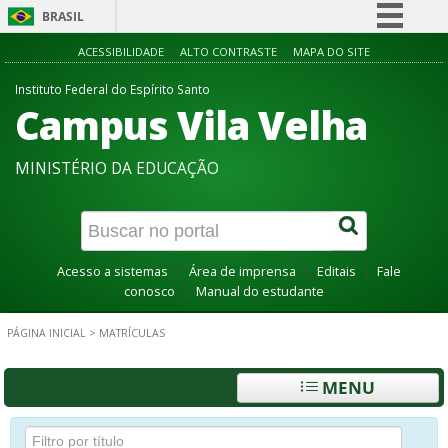
BRASIL
Simplifique!
ACESSIBILIDADE
ALTO CONTRASTE
MAPA DO SITE
Comunica BR
Instituto Federal do Espírito Santo
Campus Vila Velha
Participe
Acesso à informação
MINISTÉRIO DA EDUCAÇÃO
Legislação
Canais
Acesso a sistemas
Área de imprensa
Editais
Fale
conosco
Manual do estudante
PÁGINA INICIAL
>
MATRÍCULAS
MENU