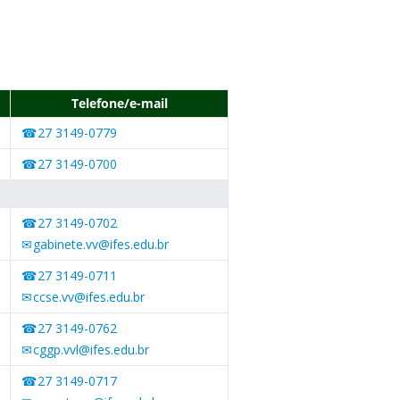
Telefone/e-mail
27 3149-0779
27 3149-0700
27 3149-0702
gabinete.vv@ifes.edu.br
27 3149-0711
ccse.vv@ifes.edu.br
27 3149-0762
cggp.vvl@ifes.edu.br
27 3149-0717