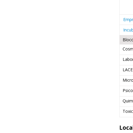
Empr
Incu
Bloc
Cosm
Labor
LAC
Micr
Psico
Quim
Toxic
Loca