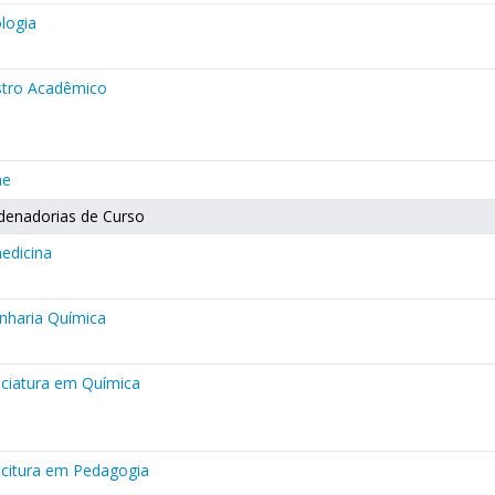
logia
stro Acadêmico
ne
denadorias de Curso
edicina
nharia Química
nciatura em Química
ncitura em Pedagogia