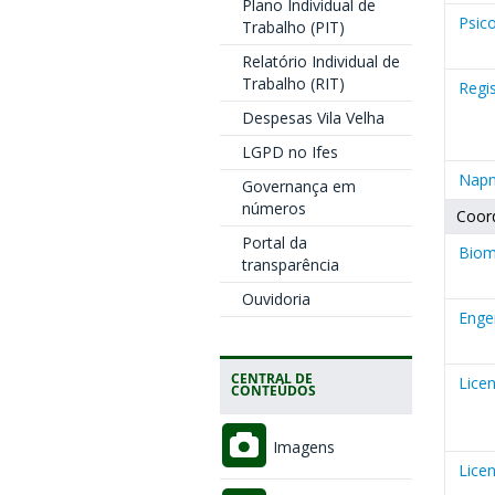
Plano Individual de
Psico
Trabalho (PIT)
Relatório Individual de
Trabalho (RIT)
Regi
Despesas Vila Velha
LGPD no Ifes
Nap
Governança em
números
Coor
Portal da
Biom
transparência
Ouvidoria
Enge
CENTRAL DE
Lice
CONTEÚDOS
Imagens
Lice