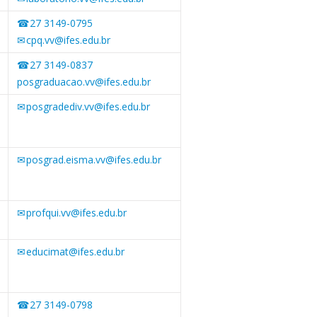
27 3149-0795
cpq.vv@ifes.edu.br
27 3149-0837
posgraduacao.vv@ifes.edu.br
posgradediv.vv@ifes.edu.br
posgrad.eisma.vv@ifes.edu.br
profqui.vv@ifes.edu.br
educimat@ifes.edu.br
27 3149-0798