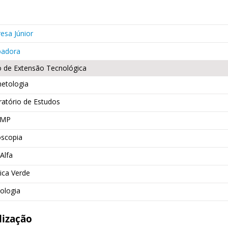
esa Júnior
badora
o de Extensão Tecnológica
etologia
atório de Estudos
EMP
oscopia
Alfa
ica Verde
ologia
lização