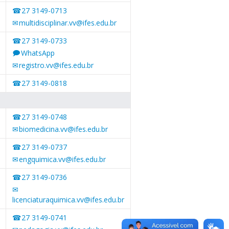
27 3149-0713
multidisciplinar.vv@ifes.edu.br
27 3149-0733
WhatsApp
registro.vv@ifes.edu.br
27 3149-0818
27 3149-0748
biomedicina.vv@ifes.edu.br
27 3149-0737
engquimica.vv@ifes.edu.br
27 3149-0736
licenciaturaquimica.vv@ifes.edu.br
27 3149-0741