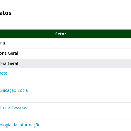
atos
Setor
ria
one Geral
oria-Geral
nete
nicação Social
ão de Pessoas
ologia da Informação