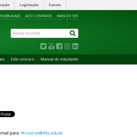
mação
Legislação
Canais
ESSIBILIDADE
ALTO CONTRASTE
MAPA DO SITE
ais
Fale conosco
Manual do estudante
mail para:
ccse.vv@ifes.edu.br