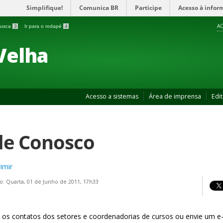
Simplifique!
Comunica BR
Participe
Acesso à infor
AC
 busca
3
Ir para o rodapé
4
Velha
Acesso a sistemas
Área de imprensa
Edit
le Conosco
imir
o: Quarta, 01 de Junho de 2011, 17h33
 os contatos dos setores e coordenadorias de cursos ou envie um e-