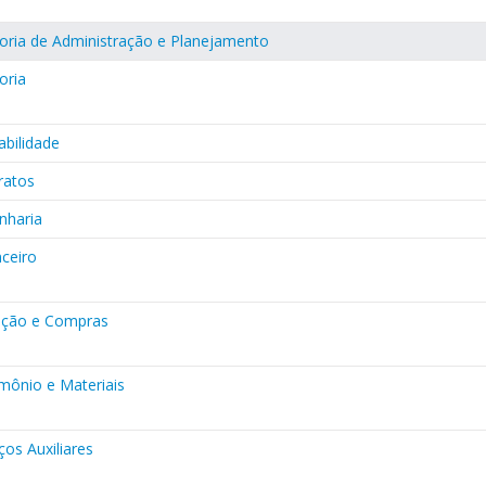
toria de Administração e Planejamento
oria
abilidade
ratos
nharia
nceiro
tação e Compras
imônio e Materiais
ços Auxiliares