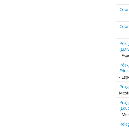
Coor
Coor
Pós-
(EDI
- Esp
Pós-
Educ
- Esp
Prog
Mestr
Prog
(Edu
- Me
Rela