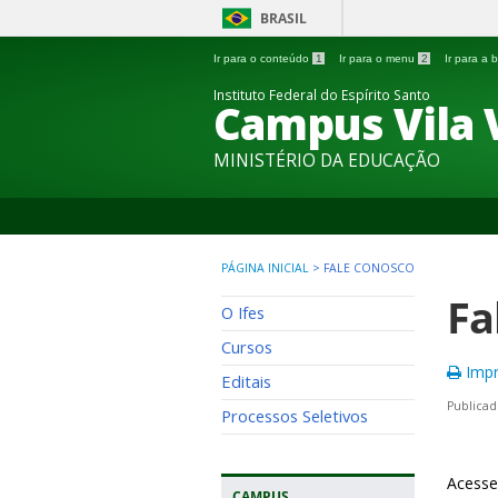
BRASIL
Ir para o conteúdo
1
Ir para o menu
2
Ir para a
Instituto Federal do Espírito Santo
Campus Vila 
MINISTÉRIO DA EDUCAÇÃO
PÁGINA INICIAL
>
FALE CONOSCO
Fa
O Ifes
Cursos
Impr
Editais
Publicad
Processos Seletivos
Acesse
CAMPUS