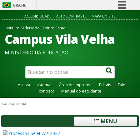
BRASIL
Simplifique!
ACESSIBILIDADE
ALTO CONTRASTE
MAPA DO SITE
Comunica BR
Instituto Federal do Espírito Santo
Campus Vila Velha
Participe
Acesso à informação
MINISTÉRIO DA EDUCAÇÃO
Legislação
Canais
Acesso a sistemas
Área de imprensa
Editais
Fale
conosco
Manual do estudante
PÁGINA INICIAL
MENU