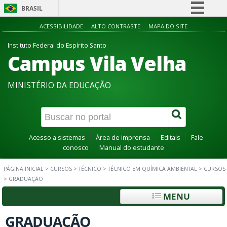
BRASIL
Simplifique!
ACESSIBILIDADE
ALTO CONTRASTE
MAPA DO SITE
Comunica BR
Instituto Federal do Espírito Santo
Campus Vila Velha
Participe
Acesso à informação
MINISTÉRIO DA EDUCAÇÃO
Legislação
Canais
Acesso a sistemas
Área de imprensa
Editais
Fale
conosco
Manual do estudante
PÁGINA INICIAL
>
CURSOS
>
TÉCNICO
>
TÉCNICO EM QUÍMICA AMBIENTAL
>
CURSOS
>
GRADUAÇÃO
MENU
GRADUAÇÃO