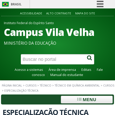
BRASIL
Simplifique!
ACESSIBILIDADE
ALTO CONTRASTE
MAPA DO SITE
Comunica BR
Instituto Federal do Espírito Santo
Campus Vila Velha
Participe
Acesso à informação
MINISTÉRIO DA EDUCAÇÃO
Legislação
Canais
Acesso a sistemas
Área de imprensa
Editais
Fale
conosco
Manual do estudante
PÁGINA INICIAL
>
CURSOS
>
TÉCNICO
>
TÉCNICO EM QUÍMICA AMBIENTAL
>
CURSOS
>
ESPECIALIZAÇÃO TÉCNICA
MENU
ESPECIALIZAÇÃO TÉCNICA