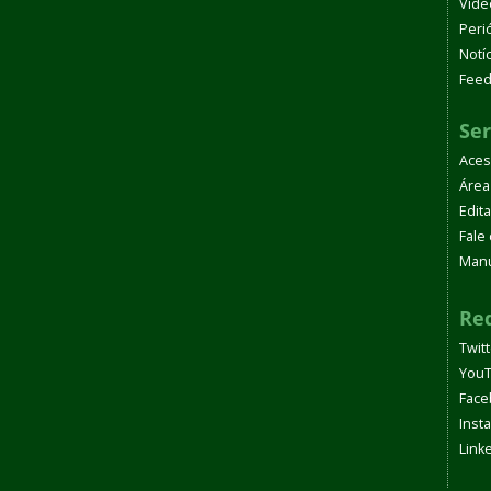
Víde
Peri
Notí
Fee
Ser
Aces
Área
Edita
Fale
Manu
Red
Twit
You
Face
Inst
Link