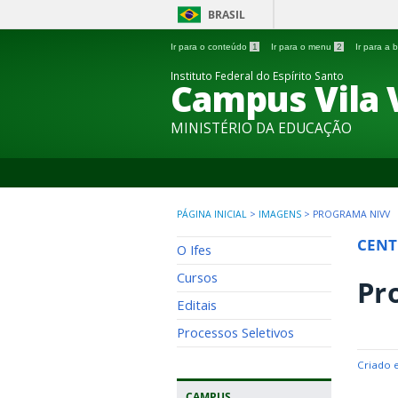
BRASIL
Ir para o conteúdo
1
Ir para o menu
2
Ir para a
Instituto Federal do Espírito Santo
Campus Vila 
MINISTÉRIO DA EDUCAÇÃO
PÁGINA INICIAL
>
IMAGENS
>
PROGRAMA NIVV
CENT
O Ifes
Cursos
Pr
Editais
Processos Seletivos
Criado 
CAMPUS