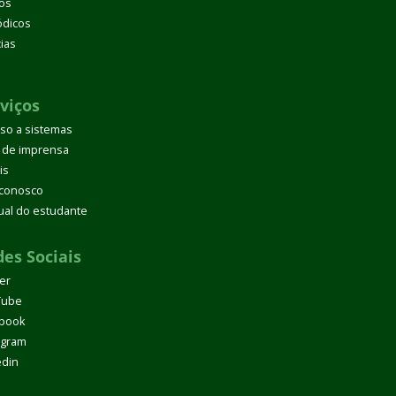
os
ódicos
cias
d
viços
so a sistemas
 de imprensa
is
 conosco
al do estudante
es Sociais
ter
Tube
book
agram
edin