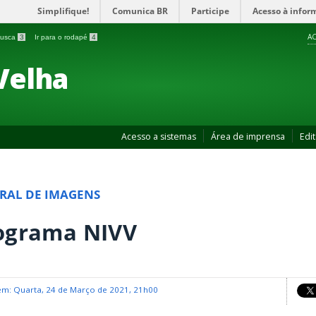
Simplifique!
Comunica BR
Participe
Acesso à infor
AC
 busca
3
Ir para o rodapé
4
Velha
Acesso a sistemas
Área de imprensa
Edit
RAL DE IMAGENS
ograma NIVV
em: Quarta, 24 de Março de 2021, 21h00