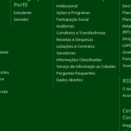
Perfil
Institucional
Decr
Estudante
Ações e Programas
Plan
Servidor
Participação Social
Plano
Auditorias
Rela
(RIT)
Convênios e Transferências
Desp
Receitas e Despesas
LGPD
Licitações e Contratos
dante
Gove
Servidores
Port
Informações Classificadas
Ouvi
Serviço de Informação ao Cidadão
ssões
Perguntas frequentes
bre
RS
Dados Abertos
O qu
ensão
Assi
s
Cen
Co
Ima