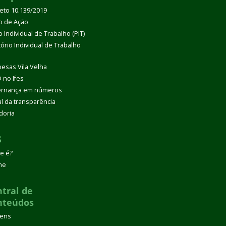
eto 10.139/2019
o de Ação
 Individual de Trabalho (PIT)
tório Individual de Trabalho
esas Vila Velha
 no Ifes
rnança em números
al da transparência
doria
S
e é?
ne
tral de
nteúdos
gens