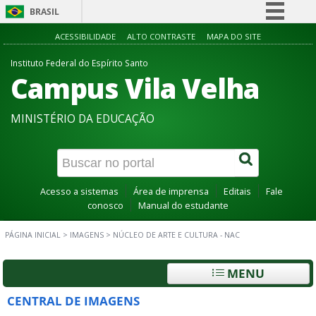
BRASIL
Simplifique!
ACESSIBILIDADE
ALTO CONTRASTE
MAPA DO SITE
Comunica BR
Instituto Federal do Espírito Santo
Campus Vila Velha
Participe
Acesso à informação
MINISTÉRIO DA EDUCAÇÃO
Legislação
Canais
Acesso a sistemas
Área de imprensa
Editais
Fale
conosco
Manual do estudante
PÁGINA INICIAL
>
IMAGENS
>
NÚCLEO DE ARTE E CULTURA - NAC
MENU
CENTRAL DE IMAGENS