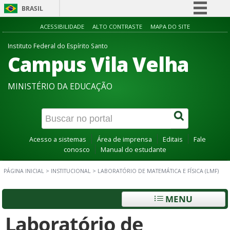
BRASIL
Simplifique!
ACESSIBILIDADE
ALTO CONTRASTE
MAPA DO SITE
Comunica BR
Instituto Federal do Espírito Santo
Campus Vila Velha
Participe
Acesso à informação
MINISTÉRIO DA EDUCAÇÃO
Legislação
Canais
Acesso a sistemas
Área de imprensa
Editais
Fale
conosco
Manual do estudante
PÁGINA INICIAL
>
INSTITUCIONAL
>
LABORATÓRIO DE MATEMÁTICA E FÍSICA (LMF)
MENU
Laboratório de