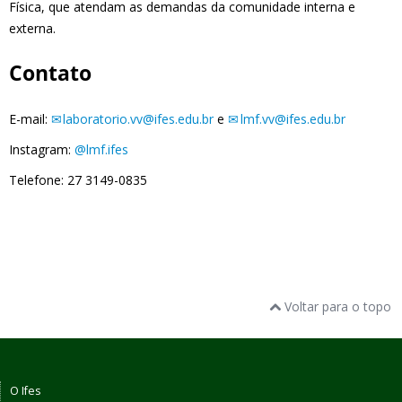
Física, que atendam as demandas da comunidade interna e
externa.
Contato
E-mail:
laboratorio.vv@ifes.edu.br
e
lmf.vv@ifes.edu.br
Instagram:
@lmf.ifes
Telefone: 27 3149-0835
Voltar para o topo
O Ifes