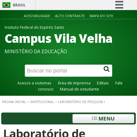
BRASIL
Simplifique!
ACESSIBILIDADE
ALTO CONTRASTE
MAPA DO SITE
Comunica BR
Instituto Federal do Espírito Santo
Campus Vila Velha
Participe
Acesso à informação
MINISTÉRIO DA EDUCAÇÃO
Legislação
Canais
Acesso a sistemas
Área de imprensa
Editais
Fale
conosco
Manual do estudante
PÁGINA INICIAL
>
INSTITUCIONAL
>
LABORATÓRIO DE PESQUISA I
MENU
Laboratório de