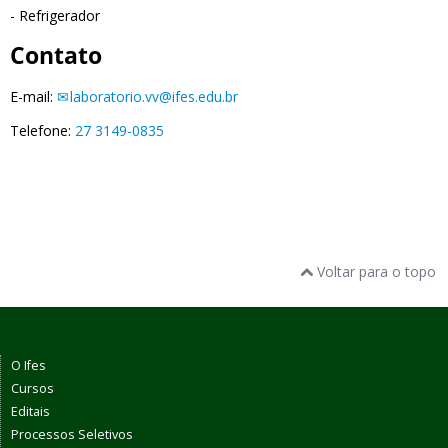
- Refrigerador
Contato
E-mail:
laboratorio.vv@ifes.edu.br
Telefone:
27 3149-0835
Voltar para o topo
O Ifes
Cursos
Editais
Processos Seletivos