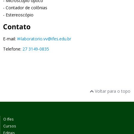
- Microscópio óptico
- Contador de colônias
- Estereoscópio
Contato
E-mail:
laboratorio.vv@ifes.edu.br
Telefone:
27 3149-0835
Voltar para o topo
O Ifes
Cursos
Editais