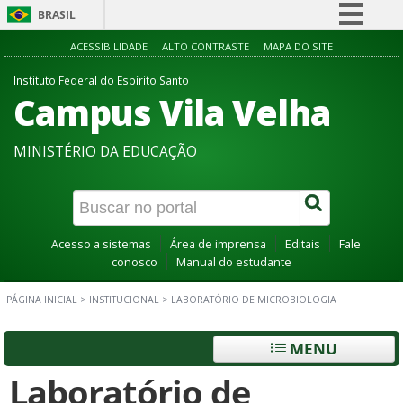
BRASIL
Simplifique!
ACESSIBILIDADE
ALTO CONTRASTE
MAPA DO SITE
Comunica BR
Instituto Federal do Espírito Santo
Campus Vila Velha
Participe
Acesso à informação
MINISTÉRIO DA EDUCAÇÃO
Legislação
Canais
Acesso a sistemas
Área de imprensa
Editais
Fale
conosco
Manual do estudante
PÁGINA INICIAL
>
INSTITUCIONAL
>
LABORATÓRIO DE MICROBIOLOGIA
MENU
Laboratório de