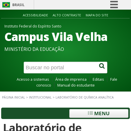
BRASIL
Simplifique!
ACESSIBILIDADE
ALTO CONTRASTE
MAPA DO SITE
Comunica BR
Instituto Federal do Espírito Santo
Campus Vila Velha
Participe
Acesso à informação
MINISTÉRIO DA EDUCAÇÃO
Legislação
Canais
Acesso a sistemas
Área de imprensa
Editais
Fale
conosco
Manual do estudante
PÁGINA INICIAL
>
INSTITUCIONAL
>
LABORATÓRIO DE QUÍMICA ANALÍTICA
MENU
Laboratório de