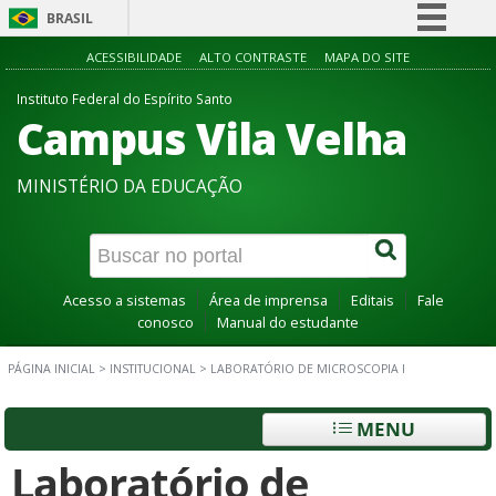
BRASIL
Simplifique!
ACESSIBILIDADE
ALTO CONTRASTE
MAPA DO SITE
Comunica BR
Instituto Federal do Espírito Santo
Campus Vila Velha
Participe
Acesso à informação
MINISTÉRIO DA EDUCAÇÃO
Legislação
Canais
Acesso a sistemas
Área de imprensa
Editais
Fale
conosco
Manual do estudante
PÁGINA INICIAL
>
INSTITUCIONAL
>
LABORATÓRIO DE MICROSCOPIA I
MENU
Laboratório de