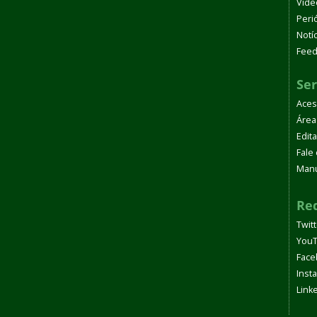
Víde
Peri
Notí
Fee
Ser
Aces
Área
Edita
Fale
Manu
Red
Twit
You
Face
Inst
Link