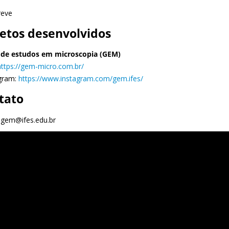
reve
jetos desenvolvidos
de estudos em microscopia (GEM)
https://gem-micro.com.br/
agram:
https://www.instagram.com/gem.ifes/
tato
:
g
em@ifes.edu.br