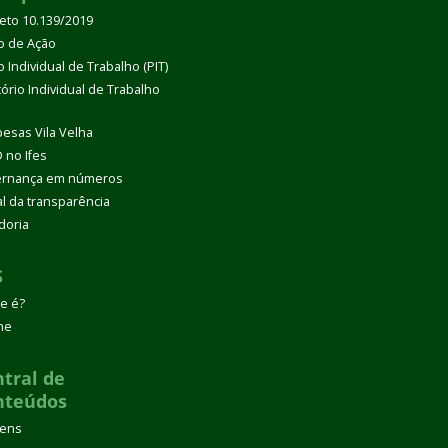
eto 10.139/2019
o de Ação
 Individual de Trabalho (PIT)
tório Individual de Trabalho
esas Vila Velha
 no Ifes
rnança em números
al da transparência
doria
S
e é?
ne
tral de
nteúdos
gens