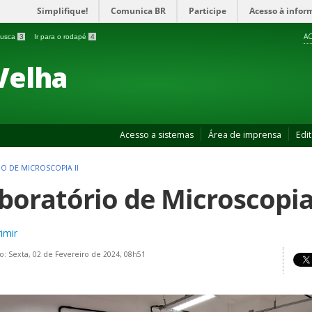
Simplifique!
Comunica BR
Participe
Acesso à infor
AC
 busca
3
Ir para o rodapé
4
Velha
Acesso a sistemas
Área de imprensa
Edit
O DE MICROSCOPIA II
boratório de Microscopia 
imir
o: Sexta, 02 de Fevereiro de 2024, 08h51