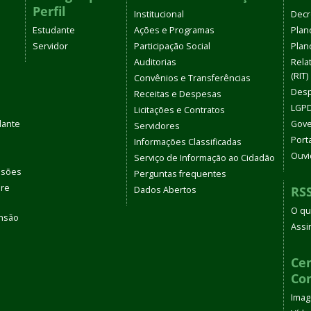
Perfil
Institucional
Decr
Estudante
Ações e Programas
Plan
Servidor
Participação Social
Plano
Auditorias
Rela
(RIT)
Convênios e Transferências
Desp
Receitas e Despesas
LGPD
Licitações e Contratos
dante
Gove
Servidores
Port
Informações Classificadas
Ouvi
Serviço de Informação ao Cidadão
ssões
Perguntas frequentes
bre
RS
Dados Abertos
O qu
ensão
Assi
s
Cen
Co
Ima