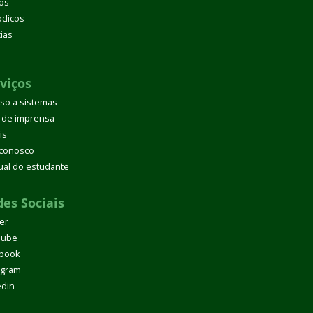
os
ódicos
cias
d
viços
so a sistemas
 de imprensa
is
 conosco
al do estudante
es Sociais
ter
Tube
book
agram
edin