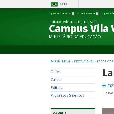
BRASIL
Ir para o conteúdo
1
Ir para o menu
2
Ir para a
Instituto Federal do Espírito Santo
Campus Vila 
MINISTÉRIO DA EDUCAÇÃO
PÁGINA INICIAL
>
INSTITUCIONAL
>
LABORATÓRI
La
O Ifes
Cursos
Impr
Editais
Publicad
Processos Seletivos
CAMPUS