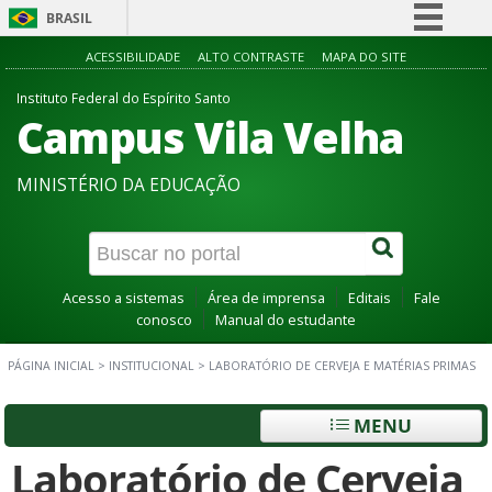
BRASIL
Simplifique!
ACESSIBILIDADE
ALTO CONTRASTE
MAPA DO SITE
Comunica BR
Instituto Federal do Espírito Santo
Campus Vila Velha
Participe
Acesso à informação
MINISTÉRIO DA EDUCAÇÃO
Legislação
Canais
Acesso a sistemas
Área de imprensa
Editais
Fale
conosco
Manual do estudante
PÁGINA INICIAL
>
INSTITUCIONAL
>
LABORATÓRIO DE CERVEJA E MATÉRIAS PRIMAS
MENU
Laboratório de Cerveja