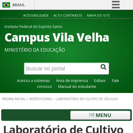
BRASIL
Simplifique!
ACESSIBILIDADE
ALTO CONTRASTE
MAPA DO SITE
Comunica BR
Instituto Federal do Espírito Santo
Campus Vila Velha
Participe
Acesso à informação
MINISTÉRIO DA EDUCAÇÃO
Legislação
Canais
Acesso a sistemas
Área de imprensa
Editais
Fale
conosco
Manual do estudante
PÁGINA INICIAL
>
INSTITUCIONAL
>
LABORATÓRIO DE CULTIVO DE CÉLULAS
MENU
Laboratório de Cultivo