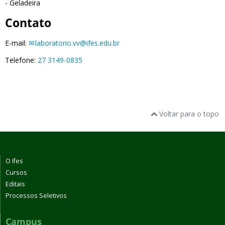
- Geladeira
Contato
E-mail:
laboratorio.vv@ifes.edu.br
Telefone:
27 3149-0835
Voltar para o topo
O Ifes
Cursos
Editais
Processos Seletivos
Campus