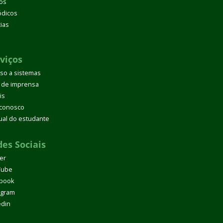
os
ódicos
cias
d
viços
so a sistemas
 de imprensa
is
 conosco
al do estudante
es Sociais
ter
Tube
book
agram
edin