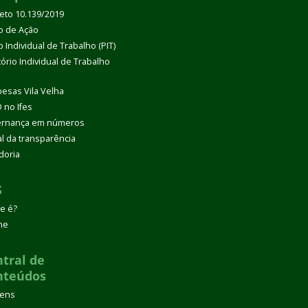
eto 10.139/2019
o de Ação
 Individual de Trabalho (PIT)
tório Individual de Trabalho
esas Vila Velha
 no Ifes
rnança em números
al da transparência
doria
S
e é?
ne
tral de
nteúdos
gens