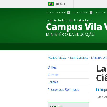
BRASIL
Ir para o conteúdo
1
Ir para o menu
2
Ir para a
Instituto Federal do Espírito Santo
Campus Vila 
MINISTÉRIO DA EDUCAÇÃO
PÁGINA INICIAL
>
INSTITUCIONAL
>
LABORATÓRIO
La
O Ifes
Ci
Cursos
Editais
Processos Seletivos
Impr
Publicad
CAMPUS