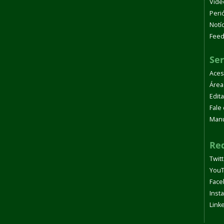
Víde
Peri
Notí
Fee
Ser
Aces
Área
Edita
Fale
Manu
Red
Twit
You
Face
Inst
Link