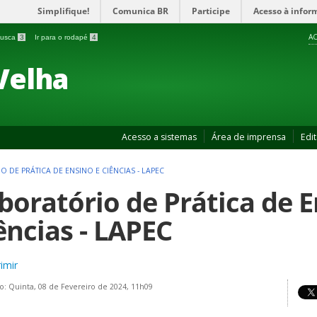
Simplifique!
Comunica BR
Participe
Acesso à infor
AC
 busca
3
Ir para o rodapé
4
Velha
Acesso a sistemas
Área de imprensa
Edit
 DE PRÁTICA DE ENSINO E CIÊNCIAS - LAPEC
boratório de Prática de E
ências - LAPEC
imir
o: Quinta, 08 de Fevereiro de 2024, 11h09