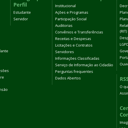
Perfil
Institucional
Decr
Estudante
Ações e Programas
Plan
Servidor
Participação Social
Plano
Auditorias
Rela
(RIT)
Convênios e Transferências
Desp
Receitas e Despesas
LGPD
Licitações e Contratos
dante
Gove
Servidores
Port
Informações Classificadas
Ouvi
Serviço de Informação ao Cidadão
ssões
Perguntas frequentes
bre
RS
Dados Abertos
O qu
ensão
Assi
s
Cen
Co
Ima