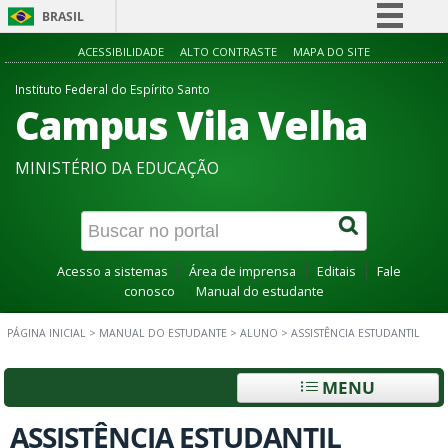
BRASIL
Simplifique!
ACESSIBILIDADE
ALTO CONTRASTE
MAPA DO SITE
Comunica BR
Instituto Federal do Espírito Santo
Campus Vila Velha
Participe
Acesso à informação
MINISTÉRIO DA EDUCAÇÃO
Legislação
Canais
Acesso a sistemas
Área de imprensa
Editais
Fale
conosco
Manual do estudante
PÁGINA INICIAL
>
MANUAL DO ESTUDANTE
>
ALUNO
>
ASSISTÊNCIA ESTUDANTIL
MENU
ASSISTÊNCIA ESTUDANTIL