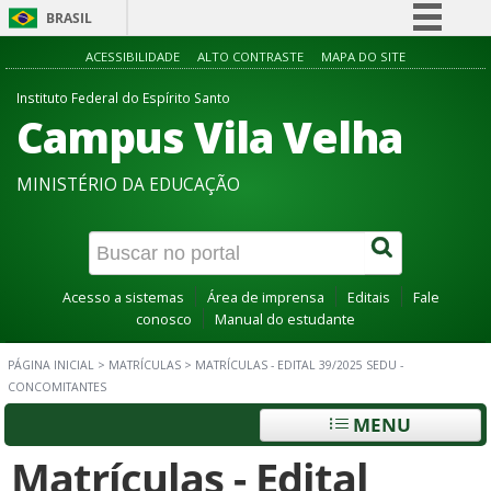
BRASIL
Simplifique!
ACESSIBILIDADE
ALTO CONTRASTE
MAPA DO SITE
Comunica BR
Instituto Federal do Espírito Santo
Campus Vila Velha
Participe
Acesso à informação
MINISTÉRIO DA EDUCAÇÃO
Legislação
Canais
Acesso a sistemas
Área de imprensa
Editais
Fale
conosco
Manual do estudante
PÁGINA INICIAL
>
MATRÍCULAS
>
MATRÍCULAS - EDITAL 39/2025 SEDU -
CONCOMITANTES
MENU
Matrículas - Edital