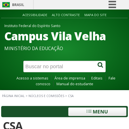
BRASIL
Simplifique!
ACESSIBILIDADE
ALTO CONTRASTE
MAPA DO SITE
Comunica BR
Instituto Federal do Espírito Santo
Campus Vila Velha
Participe
Acesso à informação
MINISTÉRIO DA EDUCAÇÃO
Legislação
Canais
Acesso a sistemas
Área de imprensa
Editais
Fale
conosco
Manual do estudante
PÁGINA INICIAL
>
NÚCLEOS E COMISSÕES
>
CSA
MENU
CSA