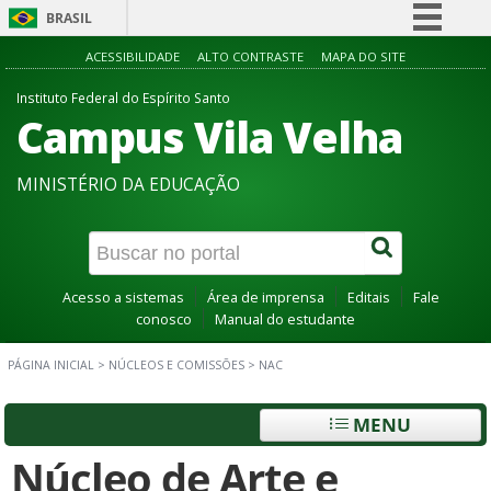
BRASIL
Simplifique!
ACESSIBILIDADE
ALTO CONTRASTE
MAPA DO SITE
Comunica BR
Instituto Federal do Espírito Santo
Campus Vila Velha
Participe
Acesso à informação
MINISTÉRIO DA EDUCAÇÃO
Legislação
Canais
Acesso a sistemas
Área de imprensa
Editais
Fale
conosco
Manual do estudante
PÁGINA INICIAL
>
NÚCLEOS E COMISSÕES
>
NAC
MENU
Núcleo de Arte e