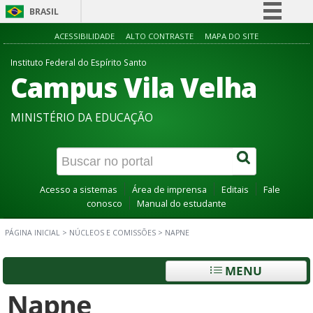
BRASIL
Simplifique!
ACESSIBILIDADE
ALTO CONTRASTE
MAPA DO SITE
Comunica BR
Instituto Federal do Espírito Santo
Campus Vila Velha
Participe
Acesso à informação
MINISTÉRIO DA EDUCAÇÃO
Legislação
Canais
Acesso a sistemas
Área de imprensa
Editais
Fale
conosco
Manual do estudante
PÁGINA INICIAL
>
NÚCLEOS E COMISSÕES
>
NAPNE
MENU
Napne