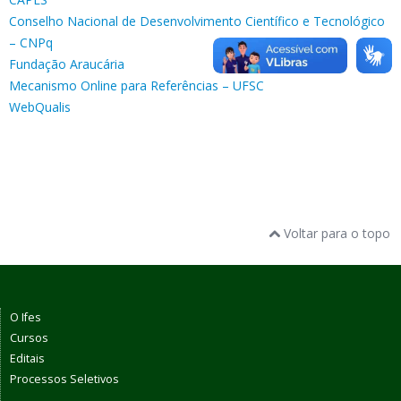
Conselho Nacional de Desenvolvimento Científico e Tecnológico
– CNPq
Fundação Araucária
Mecanismo Online para Referências – UFSC
WebQualis
Voltar para o topo
O Ifes
Cursos
Editais
Processos Seletivos