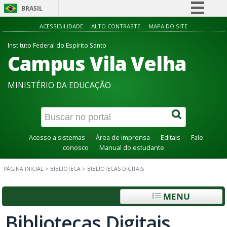
BRASIL
Simplifique!
ACESSIBILIDADE
ALTO CONTRASTE
MAPA DO SITE
Comunica BR
Instituto Federal do Espírito Santo
Campus Vila Velha
Participe
Acesso à informação
MINISTÉRIO DA EDUCAÇÃO
Legislação
Canais
Acesso a sistemas
Área de imprensa
Editais
Fale
conosco
Manual do estudante
PÁGINA INICIAL
>
BIBLIOTECA
>
BIBLIOTECAS DIGITAIS
MENU
Bibliotecas Digitais