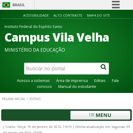
BRASIL
Simplifique!
ACESSIBILIDADE
ALTO CONTRASTE
MAPA DO SITE
Comunica BR
Instituto Federal do Espírito Santo
Campus Vila Velha
Participe
Acesso à informação
MINISTÉRIO DA EDUCAÇÃO
Legislação
Canais
Acesso a sistemas
Área de imprensa
Editais
Fale
conosco
Manual do estudante
PÁGINA INICIAL
>
EDITAIS
MENU
|
Criado: Terça, 19 de Janeiro de 2016, 11h15
|
Última atualização em Segunda, 03
de Agosto de 2026, 17h09