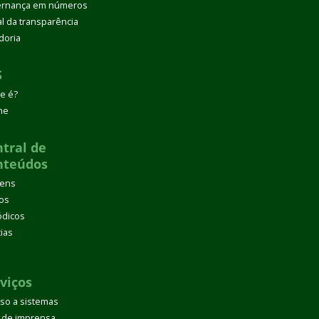
rnança em números
al da transparência
doria
S
e é?
ne
tral de
nteúdos
gens
os
ódicos
cias
d
viços
so a sistemas
 de imprensa