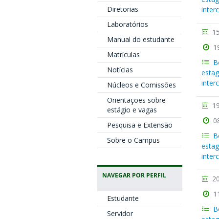
Diretorias
inter
Laboratórios
15
Manual do estudante
1
Matrículas
B
Notícias
estag
inter
Núcleos e Comissões
Orientações sobre
19
estágio e vagas
0
Pesquisa e Extensão
B
Sobre o Campus
estag
inter
NAVEGAR POR PERFIL
20
1
Estudante
B
Servidor