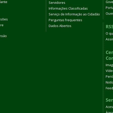
dante
Gove
Servidores
Port
Informações Classificadas
Ouvi
Serviço de Informação ao Cidadão
ssões
Perguntas frequentes
bre
RS
Dados Abertos
O qu
ensão
Assi
s
Cen
Co
Ima
Víde
Peri
Notí
Fee
Ser
Aces
Área