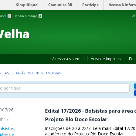
Simplifique!
Comunica BR
Participe
Acesso à infor
AC
 busca
3
Ir para o rodapé
4
Velha
Acesso a sistemas
Área de imprensa
Edit
ISTAS, ESTAGIÁRIOS E INTERCAMBISTAS
/07/26
Edital 17/2026 - Bolsistas para área
Projeto Rio Doce Escolar
2h17
Inscrições de 20 a 22/7. Leia mais:Edital 17/20
olsistas,
acadêmico do Projeto Rio Doce Escolar
iários e