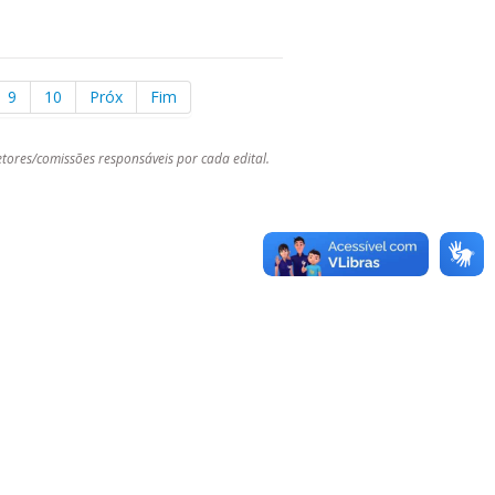
9
10
Próx
Fim
tores/comissões responsáveis por cada edital.