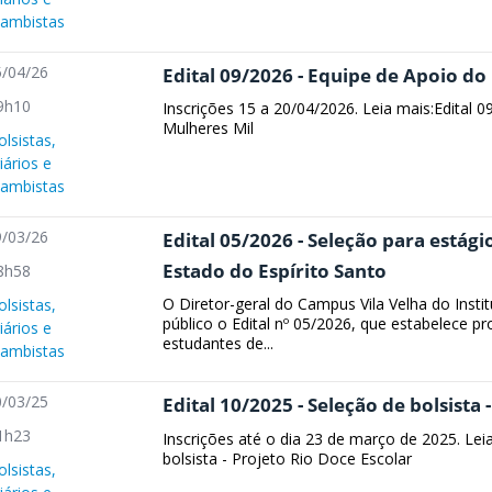
cambistas
/04/26
Edital 09/2026 - Equipe de Apoio do
9h10
Inscrições 15 a 20/04/2026. Leia mais:Edital 
Mulheres Mil
olsistas,
iários e
cambistas
/03/26
Edital 05/2026 - Seleção para estágio
Estado do Espírito Santo
8h58
O Diretor-geral do Campus Vila Velha do Instit
olsistas,
público o Edital nº 05/2026, que estabelece p
iários e
estudantes de...
cambistas
/03/25
Edital 10/2025 - Seleção de bolsista 
1h23
Inscrições até o dia 23 de março de 2025. Lei
bolsista - Projeto Rio Doce Escolar
olsistas,