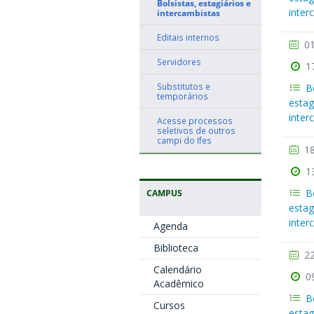
Bolsistas, estagiários e
inter
intercambistas
Editais internos
01
Servidores
1
Substitutos e
B
temporários
estag
inter
Acesse processos
seletivos de outros
campi do Ifes
18
1
B
CAMPUS
estag
inter
Agenda
Biblioteca
22
Calendário
0
Acadêmico
B
Cursos
estag