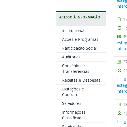
estag
inter
ACESSO À INFORMAÇÃO
17
1
Institucional
B
Ações e Programas
estag
Participação Social
inter
Auditorias
27
Convênios e
1
Transferências
B
Receitas e Despesas
estag
Licitações e
inter
Contratos
Servidores
18
Informações
1
Classificadas
B
Serviço de