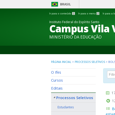
BRASIL
Ir para o conteúdo
1
Ir para o menu
2
Ir para a
Instituto Federal do Espírito Santo
Campus Vila 
MINISTÉRIO DA EDUCAÇÃO
PÁGINA INICIAL
>
PROCESSOS SELETIVOS
>
BOLS
O Ifes
Cursos
Editais
17
Processos Seletivos
1
Estudantes
B
estag