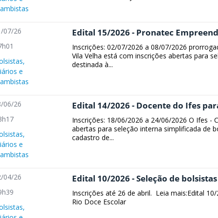
cambistas
/07/26
Edital 15/2026 - Pronatec Empreen
7h01
Inscrições: 02/07/2026 a 08/07/2026 prorroga
Vila Velha está com inscrições abertas para se
olsistas,
destinada à...
iários e
cambistas
/06/26
Edital 14/2026 - Docente do Ifes pa
3h17
Inscrições: 18/06/2026 a 24/06/2026 O Ifes - 
abertas para seleção interna simplificada de 
olsistas,
cadastro de...
iários e
cambistas
/04/26
Edital 10/2026 - Seleção de bolsistas
9h39
Inscrições até 26 de abril. Leia mais:Edital 10
Rio Doce Escolar
olsistas,
iários e