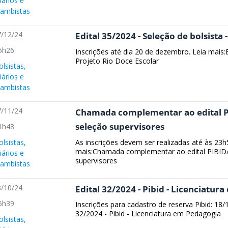
iários e
cambistas
/12/24
Edital 35/2024 - Seleção de bolsista 
5h26
Inscrições até dia 20 de dezembro. Leia mais:E
Projeto Rio Doce Escolar
olsistas,
iários e
cambistas
/11/24
Chamada complementar ao edital P
seleção supervisores
1h48
As inscrições devem ser realizadas até às 23h
olsistas,
mais:Chamada complementar ao edital PIBID
iários e
supervisores
cambistas
/10/24
Edital 32/2024 - Pibid - Licenciatur
5h39
Inscrições para cadastro de reserva Pibid: 18
32/2024 - Pibid - Licenciatura em Pedagogia
olsistas,