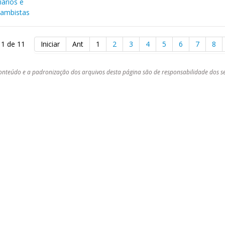
iários e
cambistas
 1 de 11
Iniciar
Ant
1
2
3
4
5
6
7
8
onteúdo e a padronização dos arquivos desta página são de responsabilidade dos se