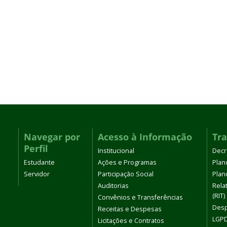
Navegar por
Acesso à Informação
Tr
Perfil
Institucional
Decr
Estudante
Ações e Programas
Plan
Servidor
Participação Social
Plano
Auditorias
Rela
(RIT)
Convênios e Transferências
Desp
Receitas e Despesas
LGPD
Licitações e Contratos