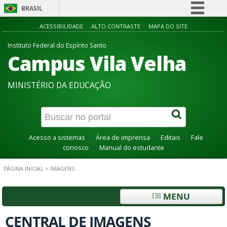
BRASIL
Simplifique!
ACESSIBILIDADE
ALTO CONTRASTE
MAPA DO SITE
Comunica BR
Instituto Federal do Espírito Santo
Campus Vila Velha
Participe
Acesso à informação
MINISTÉRIO DA EDUCAÇÃO
Legislação
Canais
Acesso a sistemas
Área de imprensa
Editais
Fale
conosco
Manual do estudante
PÁGINA INICIAL
>
IMAGENS
MENU
CENTRAL DE IMAGENS