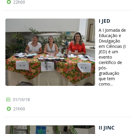
22h00
I JED
A I Jornada de
Educação e
Divulgação
em Ciências (I
JED) é um
evento
científico de
pós-
graduação
que tem
como...
31/10/18
21h00
II JINC