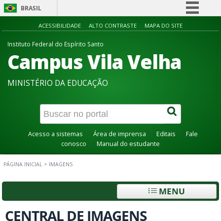
BRASIL
Simplifique!
ACESSIBILIDADE
ALTO CONTRASTE
MAPA DO SITE
Comunica BR
Instituto Federal do Espírito Santo
Campus Vila Velha
Participe
Acesso à informação
MINISTÉRIO DA EDUCAÇÃO
Legislação
Canais
Acesso a sistemas
Área de imprensa
Editais
Fale
conosco
Manual do estudante
PÁGINA INICIAL
>
IMAGENS
MENU
CENTRAL DE IMAGENS