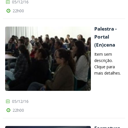
05/12/16
22h00
Palestra -
Portal
(En)cena
Item sem
descrição.
Clique para
mais detalhes.
05/12/16
22h00