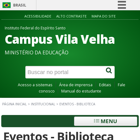
BRASIL
Simplifique!
ACESSIBILIDADE
ALTO CONTRASTE
MAPA DO SITE
Comunica BR
Instituto Federal do Espírito Santo
Campus Vila Velha
Participe
Acesso à informação
MINISTÉRIO DA EDUCAÇÃO
Legislação
Canais
Acesso a sistemas
Área de imprensa
Editais
Fale
conosco
Manual do estudante
PÁGINA INICIAL
>
INSTITUCIONAL
>
EVENTOS - BIBLIOTECA
MENU
Eventos - Biblioteca