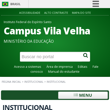
BRASIL
Simplifique!
ACESSIBILIDADE
ALTO CONTRASTE
MAPA DO SITE
Comunica BR
Instituto Federal do Espírito Santo
Campus Vila Velha
Participe
Acesso à informação
MINISTÉRIO DA EDUCAÇÃO
Legislação
Canais
Acesso a sistemas
Área de imprensa
Editais
Fale
conosco
Manual do estudante
PÁGINA INICIAL
>
INSTITUCIONAL
>
INSTITUCIONAL
MENU
INSTITUCIONAL