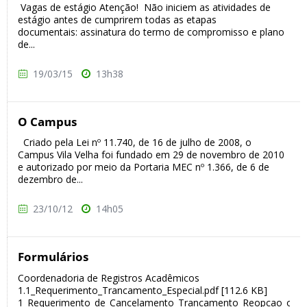
Vagas de estágio Atenção! Não iniciem as atividades de
estágio antes de cumprirem todas as etapas
documentais: assinatura do termo de compromisso e plano
de...
19/03/15
13h38
O Campus
Criado pela Lei nº 11.740, de 16 de julho de 2008, o
Campus Vila Velha foi fundado em 29 de novembro de 2010
e autorizado por meio da Portaria MEC nº 1.366, de 6 de
dezembro de...
23/10/12
14h05
Formulários
Coordenadoria de Registros Acadêmicos
1.1_Requerimento_Trancamento_Especial.pdf [112.6 KB]
1_Requerimento_de_Cancelamento_Trancamento_Reopcao_ou_