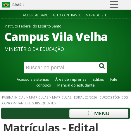
BRASIL
Simplifique!
ACESSIBILIDADE
ALTO CONTRASTE
MAPA DO SITE
Comunica BR
Instituto Federal do Espírito Santo
Campus Vila Velha
Participe
Acesso à informação
MINISTÉRIO DA EDUCAÇÃO
Legislação
Canais
Acesso a sistemas
Área de imprensa
Editais
Fale
conosco
Manual do estudante
PÁGINA INICIAL
>
MATRÍCULAS
>
MATRÍCULAS - EDITAL 20/2026 - CURSOS TÉCNICOS
CONCOMITANTES E SUBSEQUENTES
MENU
Matrículas - Edital