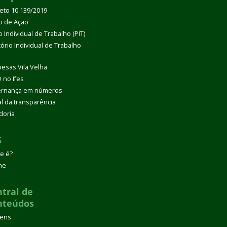
eto 10.139/2019
o de Ação
 Individual de Trabalho (PIT)
tório Individual de Trabalho
esas Vila Velha
 no Ifes
rnança em números
al da transparência
doria
S
e é?
ne
tral de
nteúdos
gens