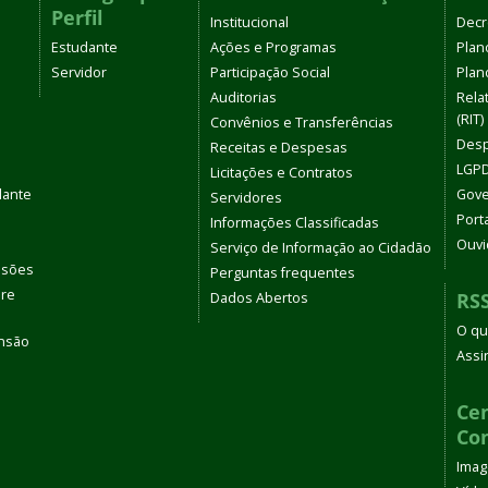
Perfil
Institucional
Decr
Estudante
Ações e Programas
Plan
Servidor
Participação Social
Plano
Auditorias
Rela
(RIT)
Convênios e Transferências
Desp
Receitas e Despesas
LGPD
Licitações e Contratos
dante
Gove
Servidores
Port
Informações Classificadas
Ouvi
Serviço de Informação ao Cidadão
ssões
Perguntas frequentes
bre
RS
Dados Abertos
O qu
ensão
Assi
s
Cen
Co
Ima