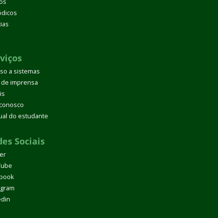
os
ódicos
cias
d
viços
so a sistemas
 de imprensa
is
 conosco
al do estudante
es Sociais
ter
Tube
book
agram
edin