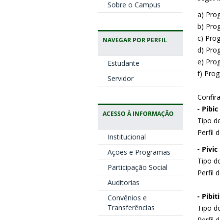
Sobre o Campus
a) Prog
b) Prog
c) Pro
NAVEGAR POR PERFIL
d) Pro
e) Prog
Estudante
f) Prog
Servidor
Confira
- Pibic
ACESSO À INFORMAÇÃO
Tipo de
Perfil 
Institucional
- Pivic
Ações e Programas
Tipo do
Participação Social
Perfil 
Auditorias
- Pibiti
Convênios e
Transferências
Tipo do
Perfil 