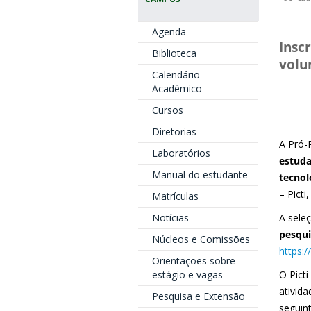
Agenda
Insc
Biblioteca
volu
Calendário
Acadêmico
Cursos
Diretorias
A Pró-
Laboratórios
estuda
Manual do estudante
tecnol
– Picti
Matrículas
Notícias
A sele
pesqui
Núcleos e Comissões
https:/
Orientações sobre
estágio e vagas
O Pict
ativid
Pesquisa e Extensão
seguin