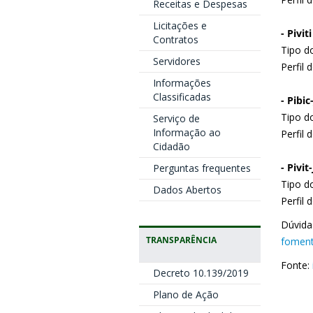
Receitas e Despesas
Licitações e
- Piviti
Contratos
Tipo do
Servidores
Perfil 
Informações
Classificadas
- Pibic
Tipo do
Serviço de
Informação ao
Perfil
Cidadão
- Pivit-
Perguntas frequentes
Tipo do
Dados Abertos
Perfil
Dúvida
TRANSPARÊNCIA
foment
Fonte:
Decreto 10.139/2019
Plano de Ação