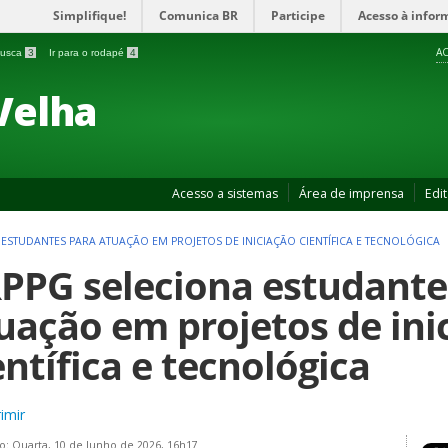
Simplifique!
Comunica BR
Participe
Acesso à infor
AC
 busca
3
Ir para o rodapé
4
Velha
Acesso a sistemas
Área de imprensa
Edit
 ESTUDANTES PARA ATUAÇÃO EM PROJETOS DE INICIAÇÃO CIENTÍFICA E TECNOLÓGICA
PPG seleciona estudante
uação em projetos de ini
entífica e tecnológica
imir
o: Quarta, 10 de Junho de 2026, 16h17