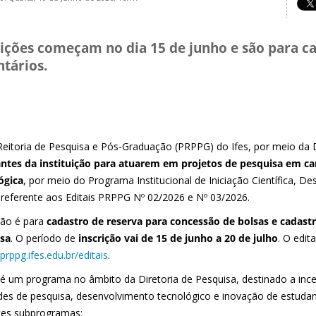
rições começam no dia 15 de junho e são para ca
ntários.
Reitoria de Pesquisa e Pós-Graduação (PRPPG) do Ifes, por meio da D
ntes da instituição para atuarem em projetos de pesquisa em cará
ógica
, por meio do Programa Institucional de Iniciação Científica, 
, referente aos Editais PRPPG Nº 02/2026 e Nº 03/2026.
ção é para
cadastro de reserva para concessão de bolsas e cadastr
sa
. O período de
inscrição vai de 15 de junho a 20 de julho
. O edit
/prppg.ifes.edu.br/editais
.
i é um programa no âmbito da Diretoria de Pesquisa, destinado a ince
ades de pesquisa, desenvolvimento tecnológico e inovação de estudan
tes subprogramas: