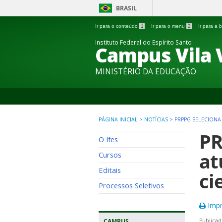
BRASIL
Ir para o conteúdo
1
Ir para o menu
2
Ir para a
Instituto Federal do Espírito Santo
Campus Vila 
MINISTÉRIO DA EDUCAÇÃO
PÁGINA INICIAL
>
NOTÍCIAS
>
PRPPG SELECIONA
PR
O Ifes
at
Cursos
Editais
ci
Processos Seletivos
Impr
CAMPUS
Publicad