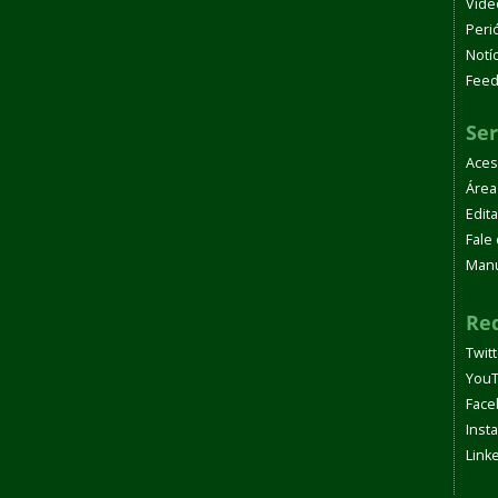
Víde
Peri
Notí
Fee
Ser
Aces
Área
Edita
Fale
Manu
Red
Twit
You
Face
Inst
Link