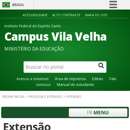
BRASIL
Simplifique!
ACESSIBILIDADE
ALTO CONTRASTE
MAPA DO SITE
Comunica BR
Instituto Federal do Espírito Santo
Campus Vila Velha
Participe
Acesso à informação
MINISTÉRIO DA EDUCAÇÃO
Legislação
Canais
Acesso a sistemas
Área de imprensa
Editais
Fale
conosco
Manual do estudante
PÁGINA INICIAL
>
PESQUISA E EXTENSÃO
>
EXTENSÃO
MENU
Extensão