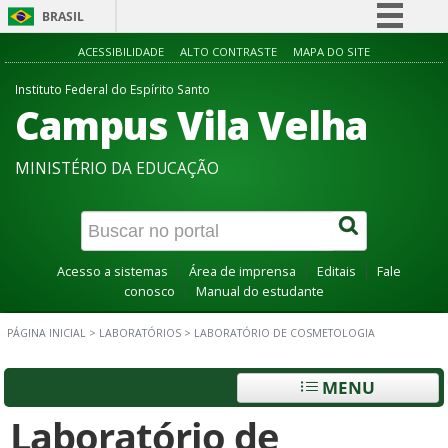
BRASIL
Simplifique!
ACESSIBILIDADE
ALTO CONTRASTE
MAPA DO SITE
Comunica BR
Instituto Federal do Espírito Santo
Campus Vila Velha
Participe
Acesso à informação
MINISTÉRIO DA EDUCAÇÃO
Legislação
Canais
Acesso a sistemas
Área de imprensa
Editais
Fale
conosco
Manual do estudante
PÁGINA INICIAL
>
LABORATÓRIOS
>
LABORATÓRIO DE COSMETOLOGIA
MENU
Laboratório de