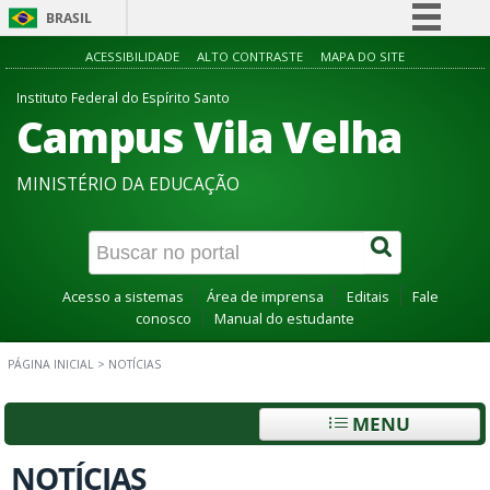
BRASIL
Simplifique!
ACESSIBILIDADE
ALTO CONTRASTE
MAPA DO SITE
Comunica BR
Instituto Federal do Espírito Santo
Campus Vila Velha
Participe
Acesso à informação
MINISTÉRIO DA EDUCAÇÃO
Legislação
Canais
Acesso a sistemas
Área de imprensa
Editais
Fale
conosco
Manual do estudante
PÁGINA INICIAL
>
NOTÍCIAS
MENU
NOTÍCIAS