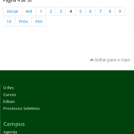
Pagina 4 de 50
Iniciar
Ant
1
2
3
4
5
6
7
8
9
10
Próx
Fim
Voltar para o topo
O Ifes
Cursos
Editais
Processos Seletivos
Campus
Agenda