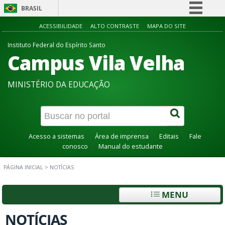
BRASIL
Simplifique!
ACESSIBILIDADE
ALTO CONTRASTE
MAPA DO SITE
Comunica BR
Instituto Federal do Espírito Santo
Campus Vila Velha
Participe
Acesso à informação
MINISTÉRIO DA EDUCAÇÃO
Legislação
Canais
Acesso a sistemas
Área de imprensa
Editais
Fale
conosco
Manual do estudante
PÁGINA INICIAL
>
NOTÍCIAS
MENU
NOTÍCIAS