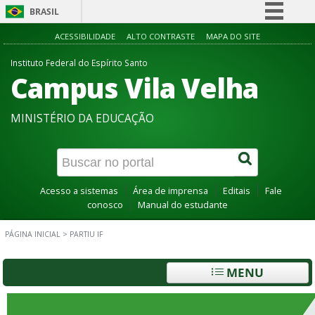
BRASIL
Simplifique!
ACESSIBILIDADE
ALTO CONTRASTE
MAPA DO SITE
Comunica BR
Instituto Federal do Espírito Santo
Campus Vila Velha
Participe
Acesso à informação
MINISTÉRIO DA EDUCAÇÃO
Legislação
Canais
Acesso a sistemas
Área de imprensa
Editais
Fale
conosco
Manual do estudante
PÁGINA INICIAL
>
PARTIU IF
MENU