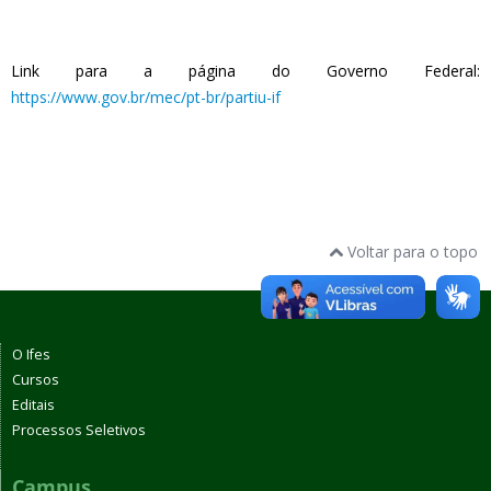
Link para a página do Governo Federal:
https://www.gov.br/mec/pt-br/partiu-if
Voltar para o topo
O Ifes
Cursos
Editais
Processos Seletivos
Campus