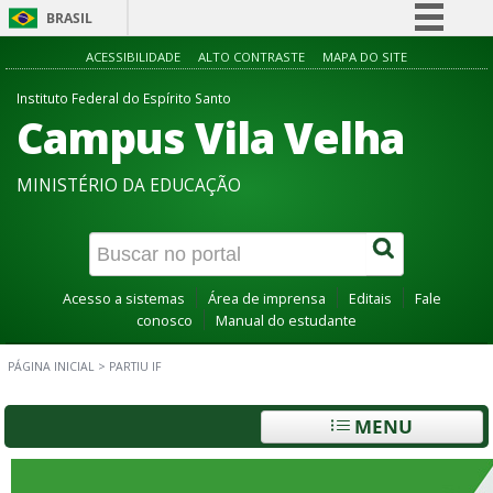
BRASIL
Simplifique!
ACESSIBILIDADE
ALTO CONTRASTE
MAPA DO SITE
Comunica BR
Instituto Federal do Espírito Santo
Campus Vila Velha
Participe
Acesso à informação
MINISTÉRIO DA EDUCAÇÃO
Legislação
Canais
Acesso a sistemas
Área de imprensa
Editais
Fale
conosco
Manual do estudante
PÁGINA INICIAL
>
PARTIU IF
MENU