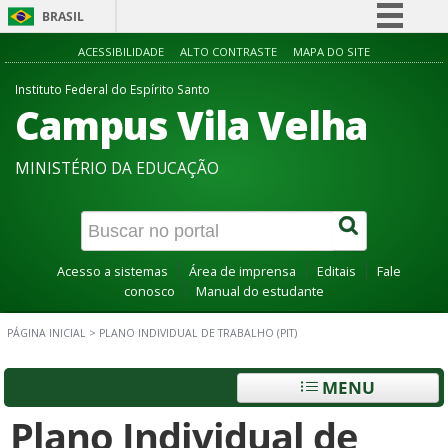
BRASIL
Simplifique!
ACESSIBILIDADE
ALTO CONTRASTE
MAPA DO SITE
Comunica BR
Instituto Federal do Espírito Santo
Campus Vila Velha
Participe
Acesso à informação
MINISTÉRIO DA EDUCAÇÃO
Legislação
Canais
Acesso a sistemas
Área de imprensa
Editais
Fale
conosco
Manual do estudante
PÁGINA INICIAL
>
PLANO INDIVIDUAL DE TRABALHO (PIT)
MENU
Plano Individual de