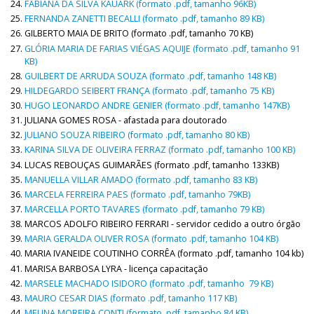
FABIANA DA SILVA KAUARK (formato .pdf, tamanho 96KB)
FERNANDA ZANETTI BECALLI (formato .pdf, tamanho 89 KB)
GILBERTO MAIA DE BRITO (formato .pdf, tamanho 70 KB)
GLÓRIA MARIA DE FARIAS VIÉGAS AQUIJE (formato .pdf, tamanho 91
KB)
GUILBERT DE ARRUDA SOUZA (formato .pdf, tamanho 148 KB)
HILDEGARDO SEIBERT FRANÇA (formato .pdf, tamanho 75 KB)
HUGO LEONARDO ANDRE GENIER (formato .pdf, tamanho 147KB)
JULIANA GOMES ROSA - afastada para doutorado
JULIANO SOUZA RIBEIRO (formato .pdf, tamanho 80 KB)
KARINA SILVA DE OLIVEIRA FERRAZ (formato .pdf, tamanho 100 KB)
LUCAS REBOUÇAS GUIMARÃES (formato .pdf, tamanho 133KB)
MANUELLA VILLAR AMADO (formato .pdf, tamanho 83 KB)
MARCELA FERREIRA PAES (formato .pdf, tamanho 79KB)
MARCELLA PORTO TAVARES (formato .pdf, tamanho 79 KB)
MARCOS ADOLFO RIBEIRO FERRARI - servidor cedido a outro órgão
MARIA GERALDA OLIVER ROSA (formato .pdf, tamanho 104 KB)
MARIA IVANEIDE COUTINHO CORRÊA (formato .pdf, tamanho 104 kb)
MARISA BARBOSA LYRA - licença capacitação
MARSELE MACHADO ISIDORO (formato .pdf, tamanho 79 KB)
MAURO CESAR DIAS (formato .pdf, tamanho 117 KB)
MELINA MOREIRA CONTI (formato .pdf, tamanho 84 KB)