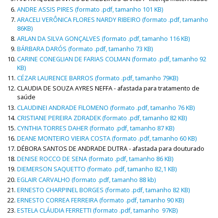
ANDRE ASSIS PIRES (formato .pdf, tamanho 101 KB)
ARACELI VERÔNICA FLORES NARDY RIBEIRO (formato .pdf, tamanho
86KB)
ARLAN DA SILVA GONÇALVES (formato .pdf, tamanho 116 KB)
BÁRBARA DARÓS (formato .pdf, tamanho 73 KB)
CARINE CONEGLIAN DE FARIAS COLMAN (formato .pdf, tamanho 92
KB)
CÉZAR LAURENCE BARROS (formato .pdf, tamanho 79KB)
CLAUDIA DE SOUZA AYRES NEFFA - afastada para tratamento de
saúde
CLAUDINEI ANDRADE FILOMENO (formato .pdf, tamanho 76 KB)
CRISTIANE PEREIRA ZDRADEK (formato .pdf, tamanho 82 KB)
CYNTHIA TORRES DAHER (formato .pdf, tamanho 87 KB)
DEANE MONTEIRO VIEIRA COSTA (formato .pdf, tamanho 60 KB)
DÉBORA SANTOS DE ANDRADE DUTRA - afastada para douturado
DENISE ROCCO DE SENA (formato .pdf, tamanho 86 KB)
DIEMERSON SAQUETTO (formato .pdf, tamanho 82,1 KB)
EGLAIR CARVALHO (formato .pdf, tamanho 88 kb)
ERNESTO CHARPINEL BORGES (formato .pdf, tamanho 82 KB)
ERNESTO CORREA FERREIRA (formato .pdf, tamanho 90 KB)
ESTELA CLÁUDIA FERRETTI (formato .pdf, tamanho 97KB)