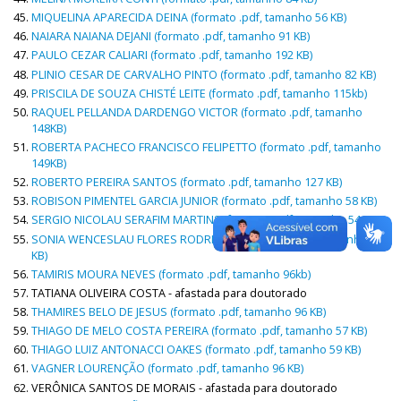
MIQUELINA APARECIDA DEINA (formato .pdf, tamanho 56 KB)
NAIARA NAIANA DEJANI (formato .pdf, tamanho 91 KB)
PAULO CEZAR CALIARI (formato .pdf, tamanho 192 KB)
PLINIO CESAR DE CARVALHO PINTO (formato .pdf, tamanho 82 KB)
PRISCILA DE SOUZA CHISTÉ LEITE (formato .pdf, tamanho 115kb)
RAQUEL PELLANDA DARDENGO VICTOR (formato .pdf, tamanho
148KB)
ROBERTA PACHECO FRANCISCO FELIPETTO (formato .pdf, tamanho
149KB)
ROBERTO PEREIRA SANTOS (formato .pdf, tamanho 127 KB)
ROBISON PIMENTEL GARCIA JUNIOR (formato .pdf, tamanho 58 KB)
SERGIO NICOLAU SERAFIM MARTINS (formato .pdf, tamanho 54 KB)
SONIA WENCESLAU FLORES RODRIGUES (formato .pdf, tamanho 81
KB)
TAMIRIS MOURA NEVES (formato .pdf, tamanho 96kb)
TATIANA OLIVEIRA COSTA - afastada para doutorado
THAMIRES BELO DE JESUS (formato .pdf, tamanho 96 KB)
THIAGO DE MELO COSTA PEREIRA (formato .pdf, tamanho 57 KB)
THIAGO LUIZ ANTONACCI OAKES (formato .pdf, tamanho 59 KB)
VAGNER LOURENÇÃO (formato .pdf, tamanho 96 KB)
VERÔNICA SANTOS DE MORAIS - afastada para doutorado