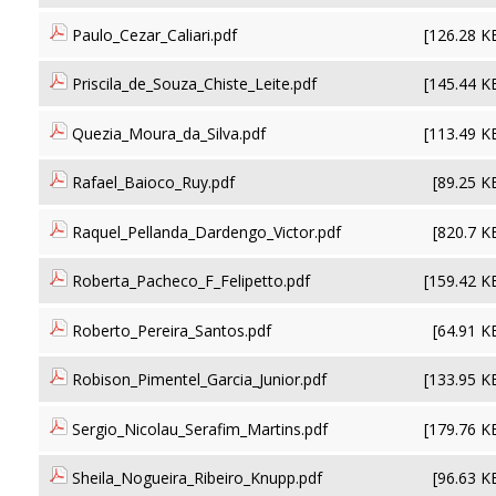
Paulo_Cezar_Caliari.pdf
[126.28 K
Priscila_de_Souza_Chiste_Leite.pdf
[145.44 K
Quezia_Moura_da_Silva.pdf
[113.49 K
Rafael_Baioco_Ruy.pdf
[89.25 K
Raquel_Pellanda_Dardengo_Victor.pdf
[820.7 K
Roberta_Pacheco_F_Felipetto.pdf
[159.42 K
Roberto_Pereira_Santos.pdf
[64.91 K
Robison_Pimentel_Garcia_Junior.pdf
[133.95 K
Sergio_Nicolau_Serafim_Martins.pdf
[179.76 K
Sheila_Nogueira_Ribeiro_Knupp.pdf
[96.63 K