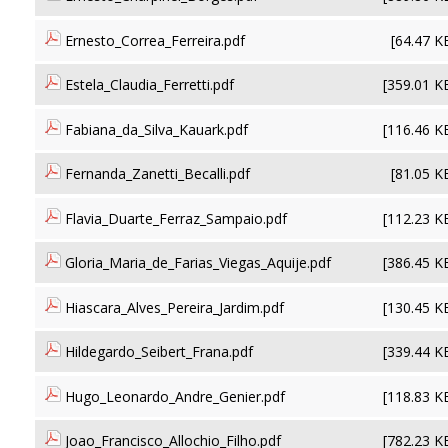
Ernesto_Correa_Ferreira.pdf
[64.47 K
Estela_Claudia_Ferretti.pdf
[359.01 K
Fabiana_da_Silva_Kauark.pdf
[116.46 K
Fernanda_Zanetti_Becalli.pdf
[81.05 K
Flavia_Duarte_Ferraz_Sampaio.pdf
[112.23 K
Gloria_Maria_de_Farias_Viegas_Aquije.pdf
[386.45 K
Hiascara_Alves_Pereira_Jardim.pdf
[130.45 K
Hildegardo_Seibert_Frana.pdf
[339.44 K
Hugo_Leonardo_Andre_Genier.pdf
[118.83 K
Joao_Francisco_Allochio_Filho.pdf
[782.23 K