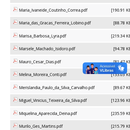
Maria_Ivaneide_Coutinho_Correa.pdf
[190.91 K
Maria_das_Gracas_Ferreira_Lobino.pdf
[88.78 K
Marisa_Barbosa_Lyra.pdf
[219.34 K
Marsele_Machado_Isidoro.pdf
[94.78 K
Mauro_Cesar_Dias.pdf
[81.47 K
Melina_Moreira_Conti.pdf
[133.03 K
Merislandia_Paulo_da_Silva_Carvalho.pdf
[89.67 K
Miguel_Vinicius_Teixeira_da_Silva.pdf
[123.96 K
Miquelina_Aparecida_Deina.pdf
[235.59 K
Murilo_Ges_Martins.pdf
[215.79 K