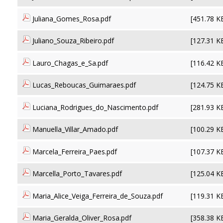
Juliana_Gomes_Rosa.pdf
[451.78 K
Juliano_Souza_Ribeiro.pdf
[127.31 K
Lauro_Chagas_e_Sa.pdf
[116.42 K
Lucas_Reboucas_Guimaraes.pdf
[124.75 K
Luciana_Rodrigues_do_Nascimento.pdf
[281.93 K
Manuella_Villar_Amado.pdf
[100.29 K
Marcela_Ferreira_Paes.pdf
[107.37 K
Marcella_Porto_Tavares.pdf
[125.04 K
Maria_Alice_Veiga_Ferreira_de_Souza.pdf
[119.31 K
Maria_Geralda_Oliver_Rosa.pdf
[358.38 K