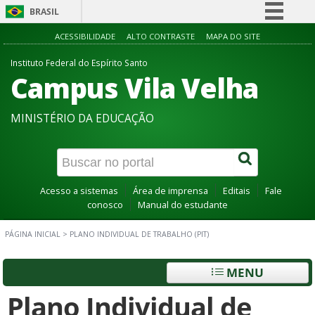
BRASIL
Simplifique!
ACESSIBILIDADE
ALTO CONTRASTE
MAPA DO SITE
Comunica BR
Instituto Federal do Espírito Santo
Campus Vila Velha
Participe
Acesso à informação
MINISTÉRIO DA EDUCAÇÃO
Legislação
Canais
Acesso a sistemas
Área de imprensa
Editais
Fale
conosco
Manual do estudante
PÁGINA INICIAL
>
PLANO INDIVIDUAL DE TRABALHO (PIT)
MENU
Plano Individual de