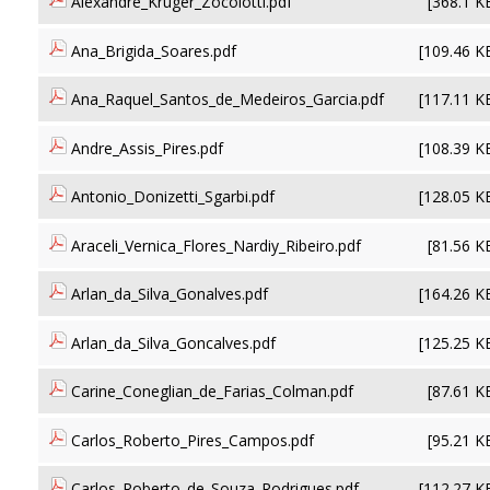
Alexandre_Kruger_Zocolotti.pdf
[368.1 K
Ana_Brigida_Soares.pdf
[109.46 K
Ana_Raquel_Santos_de_Medeiros_Garcia.pdf
[117.11 K
Andre_Assis_Pires.pdf
[108.39 K
Antonio_Donizetti_Sgarbi.pdf
[128.05 K
Araceli_Vernica_Flores_Nardiy_Ribeiro.pdf
[81.56 K
Arlan_da_Silva_Gonalves.pdf
[164.26 K
Arlan_da_Silva_Goncalves.pdf
[125.25 K
Carine_Coneglian_de_Farias_Colman.pdf
[87.61 K
Carlos_Roberto_Pires_Campos.pdf
[95.21 K
Carlos_Roberto_de_Souza_Rodrigues.pdf
[112.27 K