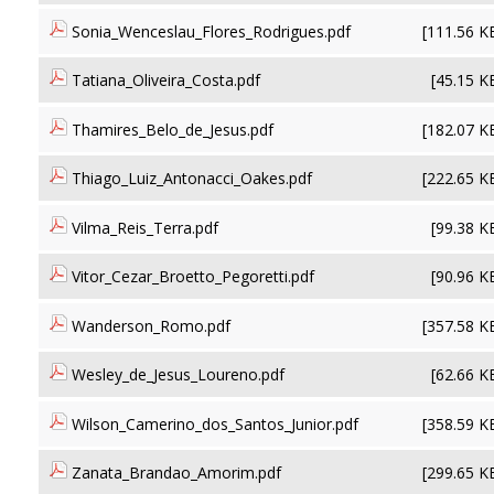
Sonia_Wenceslau_Flores_Rodrigues.pdf
[111.56 K
Tatiana_Oliveira_Costa.pdf
[45.15 K
Thamires_Belo_de_Jesus.pdf
[182.07 K
Thiago_Luiz_Antonacci_Oakes.pdf
[222.65 K
Vilma_Reis_Terra.pdf
[99.38 K
Vitor_Cezar_Broetto_Pegoretti.pdf
[90.96 K
Wanderson_Romo.pdf
[357.58 K
Wesley_de_Jesus_Loureno.pdf
[62.66 K
Wilson_Camerino_dos_Santos_Junior.pdf
[358.59 K
Zanata_Brandao_Amorim.pdf
[299.65 K