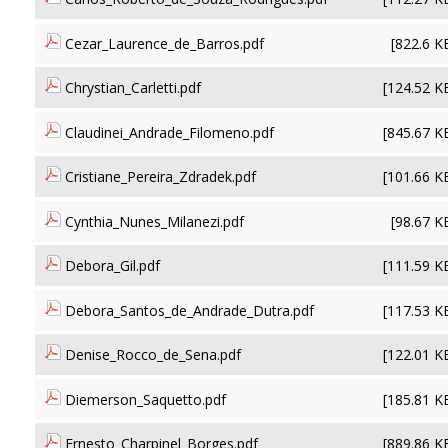
Cezar_Laurence_de_Barros.pdf
[822.6 K
Chrystian_Carletti.pdf
[124.52 K
Claudinei_Andrade_Filomeno.pdf
[845.67 K
Cristiane_Pereira_Zdradek.pdf
[101.66 K
Cynthia_Nunes_Milanezi.pdf
[98.67 K
Debora_Gil.pdf
[111.59 K
Debora_Santos_de_Andrade_Dutra.pdf
[117.53 K
Denise_Rocco_de_Sena.pdf
[122.01 K
Diemerson_Saquetto.pdf
[185.81 K
Ernesto_Charpinel_Borges.pdf
[889.86 K