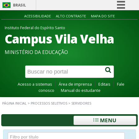
BRASIL
Simplifique!
ACESSIBILIDADE
ALTO CONTRASTE
MAPA DO SITE
Comunica BR
Instituto Federal do Espírito Santo
Campus Vila Velha
Participe
Acesso à informação
MINISTÉRIO DA EDUCAÇÃO
Legislação
Canais
Acesso a sistemas
Área de imprensa
Editais
Fale
conosco
Manual do estudante
PÁGINA INICIAL
>
PROCESSOS SELETIVOS
>
SERVIDORES
MENU