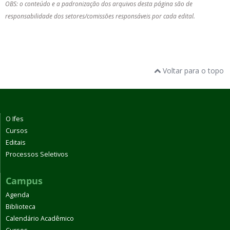
OBS: o conteúdo e a padronização dos arquivos desta página são de
responsabilidade dos setores/comissões responsáveis por cada edital.
Voltar para o topo
O Ifes
Cursos
Editais
Processos Seletivos
Campus
Agenda
Biblioteca
Calendário Acadêmico