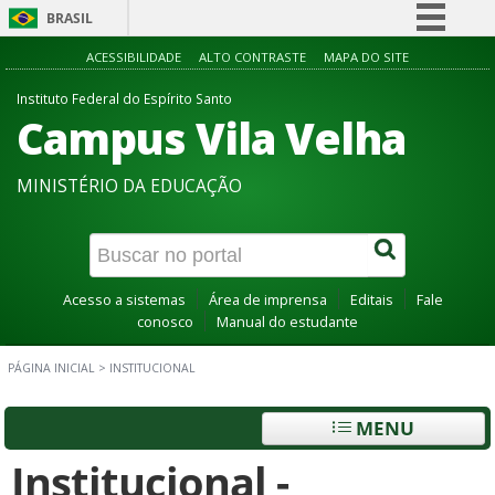
BRASIL
Simplifique!
ACESSIBILIDADE
ALTO CONTRASTE
MAPA DO SITE
Comunica BR
Instituto Federal do Espírito Santo
Campus Vila Velha
Participe
Acesso à informação
MINISTÉRIO DA EDUCAÇÃO
Legislação
Canais
Acesso a sistemas
Área de imprensa
Editais
Fale
conosco
Manual do estudante
PÁGINA INICIAL
>
INSTITUCIONAL
MENU
Institucional -