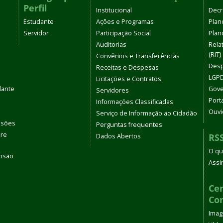
Perfil
Institucional
Decr
Estudante
Ações e Programas
Plan
Servidor
Participação Social
Plano
Auditorias
Rela
(RIT)
Convênios e Transferências
Desp
Receitas e Despesas
LGPD
Licitações e Contratos
dante
Gove
Servidores
Port
Informações Classificadas
Ouvi
Serviço de Informação ao Cidadão
ssões
Perguntas frequentes
bre
RS
Dados Abertos
O qu
ensão
Assi
s
Cen
Co
Ima