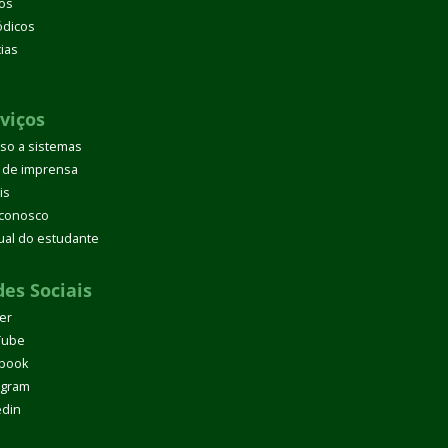
os
ódicos
cias
d
viços
so a sistemas
 de imprensa
is
 conosco
al do estudante
es Sociais
ter
Tube
book
agram
edin