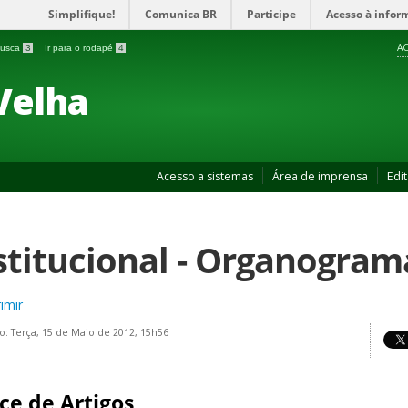
Simplifique!
Comunica BR
Participe
Acesso à infor
AC
 busca
3
Ir para o rodapé
4
Velha
Acesso a sistemas
Área de imprensa
Edit
stitucional - Organogram
imir
o: Terça, 15 de Maio de 2012, 15h56
ce de Artigos