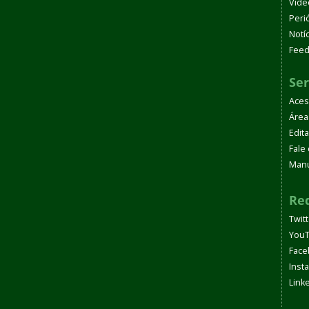
Víde
Peri
Notí
Fee
Ser
Aces
Área
Edita
Fale
Manu
Red
Twit
You
Face
Inst
Link