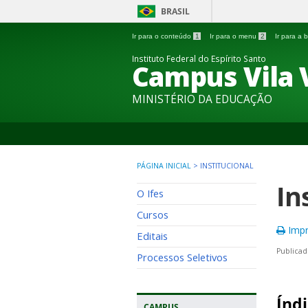
BRASIL
Ir para o conteúdo
1
Ir para o menu
2
Ir para a
Instituto Federal do Espírito Santo
Campus Vila 
MINISTÉRIO DA EDUCAÇÃO
PÁGINA INICIAL
>
INSTITUCIONAL
In
O Ifes
Cursos
Impr
Editais
Publicad
Processos Seletivos
Índi
CAMPUS