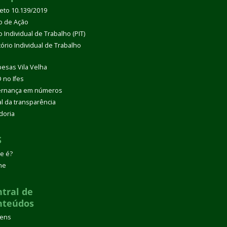
eto 10.139/2019
o de Ação
 Individual de Trabalho (PIT)
tório Individual de Trabalho
esas Vila Velha
 no Ifes
rnança em números
al da transparência
doria
S
e é?
ne
tral de
nteúdos
gens