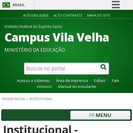
BRASIL
Simplifique!
ACESSIBILIDADE
ALTO CONTRASTE
MAPA DO SITE
Comunica BR
Instituto Federal do Espírito Santo
Campus Vila Velha
Participe
Acesso à informação
MINISTÉRIO DA EDUCAÇÃO
Legislação
Canais
Acesso a sistemas
Área de imprensa
Editais
Fale
conosco
Manual do estudante
PÁGINA INICIAL
>
INSTITUCIONAL
MENU
Institucional -