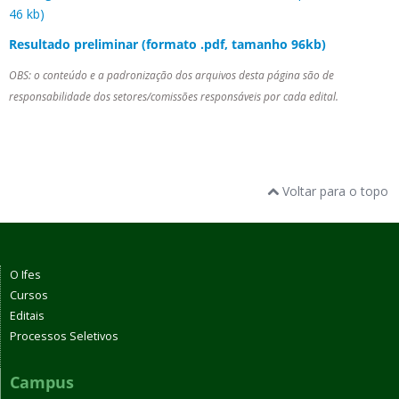
46 kb)
Resultado preliminar (formato .pdf, tamanho 96kb)
OBS: o conteúdo e a padronização dos arquivos desta página são de
responsabilidade dos setores/comissões responsáveis por cada edital.
Voltar para o topo
O Ifes
Cursos
Editais
Processos Seletivos
Campus