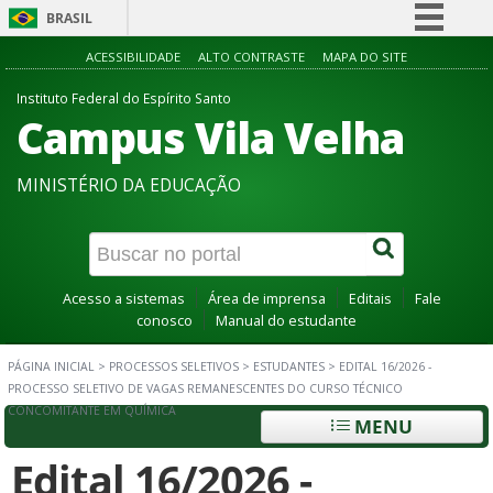
BRASIL
Simplifique!
ACESSIBILIDADE
ALTO CONTRASTE
MAPA DO SITE
Comunica BR
Instituto Federal do Espírito Santo
Campus Vila Velha
Participe
Acesso à informação
MINISTÉRIO DA EDUCAÇÃO
Legislação
Canais
Acesso a sistemas
Área de imprensa
Editais
Fale
conosco
Manual do estudante
PÁGINA INICIAL
>
PROCESSOS SELETIVOS
>
ESTUDANTES
>
EDITAL 16/2026 -
PROCESSO SELETIVO DE VAGAS REMANESCENTES DO CURSO TÉCNICO
CONCOMITANTE EM QUÍMICA
MENU
Edital 16/2026 -