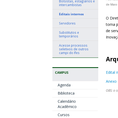
Bolsistas, estagiários e
intercambistas
de Maio 
Editais internos
O Diret
Servidores
torna 
de ser
Substitutos e
temporários
Inovaç
Acesse processos
seletivos de outros
campi do Ifes
Arq
Edital
CAMPUS
Anexo 
Agenda
OBS: o c
Biblioteca
Calendário
Acadêmico
Cursos