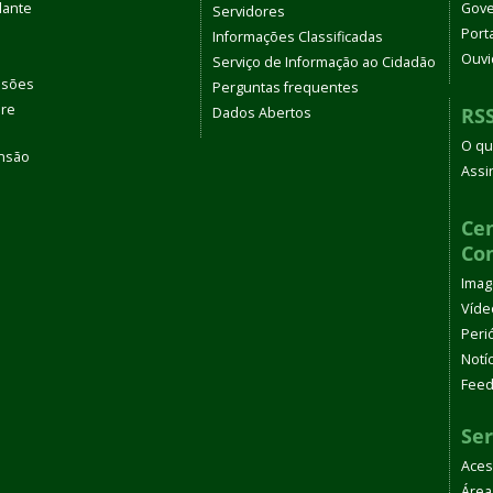
dante
Gove
Servidores
Port
Informações Classificadas
Ouvi
Serviço de Informação ao Cidadão
ssões
Perguntas frequentes
bre
RS
Dados Abertos
O qu
ensão
Assi
s
Cen
Co
Ima
Víde
Peri
Notí
Fee
Ser
Aces
Área