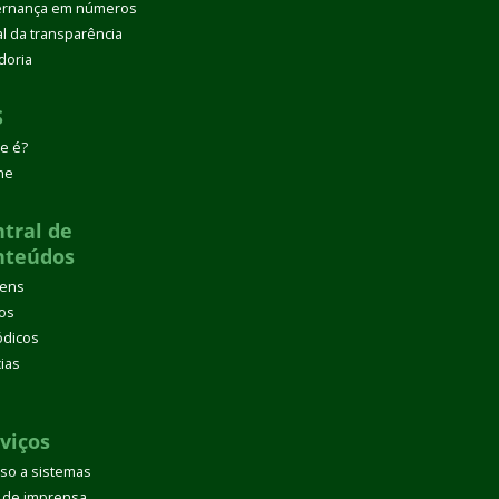
rnança em números
al da transparência
doria
S
e é?
ne
tral de
nteúdos
gens
os
ódicos
cias
d
viços
so a sistemas
 de imprensa