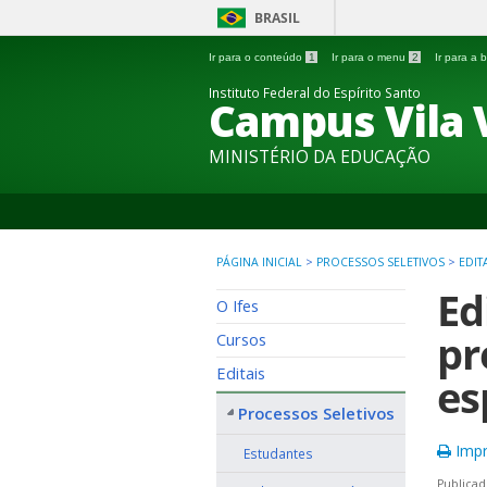
BRASIL
Ir para o conteúdo
1
Ir para o menu
2
Ir para a
Instituto Federal do Espírito Santo
Campus Vila 
MINISTÉRIO DA EDUCAÇÃO
PÁGINA INICIAL
>
PROCESSOS SELETIVOS
>
EDIT
Ed
O Ifes
pr
Cursos
Editais
es
Processos Seletivos
Impr
Estudantes
Publicad