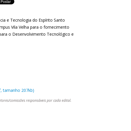
cia e Tecnologia do Espírito Santo
mpus Vila Velha para o fornecimento
o para o Desenvolvimento Tecnológico e
df, tamanho 207kb)
tores/comissões responsáveis por cada edital.