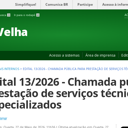
Simplifique!
Comunica BR
Participe
Acesso à infor
AC
 busca
3
Ir para o rodapé
4
Velha
Acesso a sistemas
Área de imprensa
Edit
AIS INTERNOS
>
EDITAL 13/2026 - CHAMADA PÚBLICA PARA PRESTAÇÃO DE SERVIÇOS T
ital 13/2026 - Chamada p
estação de serviços técn
pecializados
imir
o: Quarta, 27 de Maio de 2026, 11h36
|
Última atualização em Quarta, 27