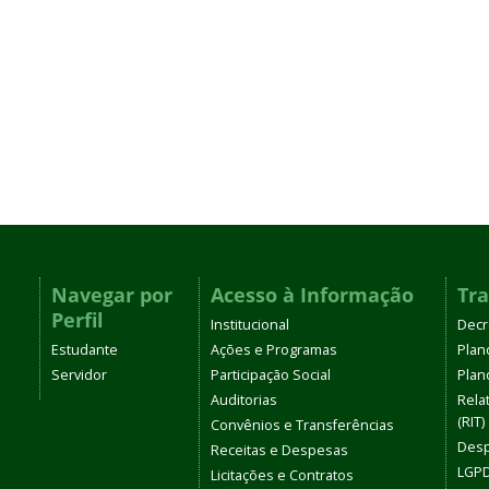
Navegar por
Acesso à Informação
Tr
Perfil
Institucional
Decr
Estudante
Ações e Programas
Plan
Servidor
Participação Social
Plano
Auditorias
Rela
(RIT)
Convênios e Transferências
Desp
Receitas e Despesas
LGPD
Licitações e Contratos