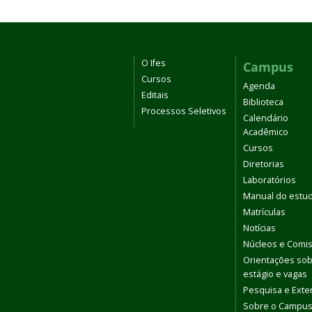
O Ifes
Campus
Cursos
Agenda
Editais
Biblioteca
Processos Seletivos
Calendário
Acadêmico
Cursos
Diretorias
Laboratórios
Manual do estu
Matrículas
Notícias
Núcleos e Comi
Orientações so
estágio e vagas
Pesquisa e Ext
Sobre o Campu