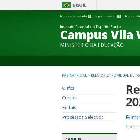
BRASIL
Ir para o conteúdo
1
Ir para o menu
2
Ir para a
Instituto Federal do Espírito Santo
Campus Vila 
MINISTÉRIO DA EDUCAÇÃO
PÁGINA INICIAL
>
RELATÓRIO INDIVIDUAL DE TR
Re
O Ifes
20
Cursos
Editais
Processos Seletivos
Impr
Publicad
CAMPUS