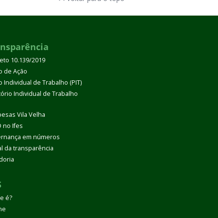
ansparência
eto 10.139/2019
o de Ação
 Individual de Trabalho (PIT)
tório Individual de Trabalho
esas Vila Velha
 no Ifes
rnança em números
al da transparência
doria
S
e é?
ne