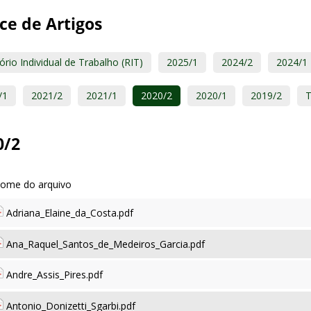
ce de Artigos
ório Individual de Trabalho (RIT)
2025/1
2024/2
2024/1
/1
2021/2
2021/1
2020/2
2020/1
2019/2
T
0/2
Adriana_Elaine_da_Costa.pdf
Ana_Raquel_Santos_de_Medeiros_Garcia.pdf
Andre_Assis_Pires.pdf
Antonio_Donizetti_Sgarbi.pdf