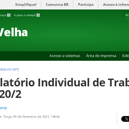
Simplifique!
Comunica BR
Participe
Acesso à infor
AC
 busca
3
Ir para o rodapé
4
Velha
Acesso a sistemas
Área de imprensa
Edit
ABALHO (RIT)
latório Individual de Trab
20/2
imir
o: Terça, 09 de Fevereiro de 2021, 14h42