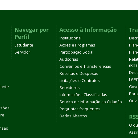
Navegar por
Acesso à Informação
Tr
Perfil
Institucional
Decr
Estudante
Ações e Programas
Plan
Servidor
Participação Social
Plano
Auditorias
Rela
(RIT)
Convênios e Transferências
Desp
Receitas e Despesas
LGPD
Licitações e Contratos
dante
Gove
Servidores
Port
Informações Classificadas
Ouvi
Serviço de Informação ao Cidadão
ssões
Perguntas frequentes
bre
RS
Dados Abertos
O qu
ensão
Assi
s