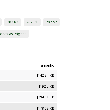
2023/2
2023/1
2022/2
odas as Páginas
[142.84 KB]
[192.5 KB]
[294.91 KB]
[178.08 KB]