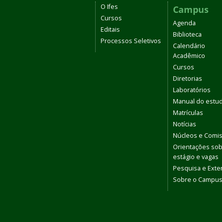
O Ifes
Campus
Cursos
Agenda
Editais
Biblioteca
Processos Seletivos
Calendário
Acadêmico
Cursos
Diretorias
Laboratórios
Manual do estu
Matrículas
Notícias
Núcleos e Comi
Orientações so
estágio e vagas
Pesquisa e Ext
Sobre o Campu