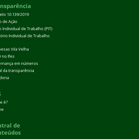
ansparência
eto 10.139/2019
o de Ação
 Individual de Trabalho (PIT)
tório Individual de Trabalho
esas Vila Velha
 no Ifes
rnança em números
al da transparência
doria
S
e é?
ne
tral de
nteúdos