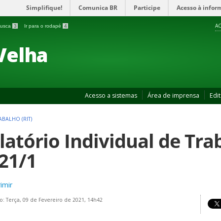
Simplifique!
Comunica BR
Participe
Acesso à infor
AC
 busca
3
Ir para o rodapé
4
Velha
Acesso a sistemas
Área de imprensa
Edit
ABALHO (RIT)
latório Individual de Trab
21/1
imir
o: Terça, 09 de Fevereiro de 2021, 14h42