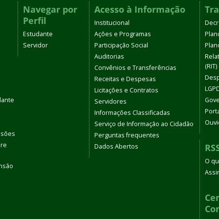
Navegar por
Acesso à Informação
Tr
Perfil
Institucional
Decr
Estudante
Ações e Programas
Plan
Servidor
Participação Social
Plano
Auditorias
Rela
(RIT)
Convênios e Transferências
Desp
Receitas e Despesas
LGPD
Licitações e Contratos
dante
Gove
Servidores
Port
Informações Classificadas
Ouvi
Serviço de Informação ao Cidadão
ssões
Perguntas frequentes
bre
RS
Dados Abertos
O qu
ensão
Assi
s
Cen
Co