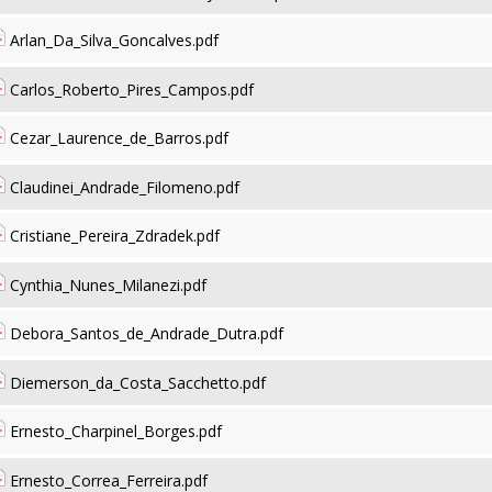
Arlan_Da_Silva_Goncalves.pdf
Carlos_Roberto_Pires_Campos.pdf
Cezar_Laurence_de_Barros.pdf
Claudinei_Andrade_Filomeno.pdf
Cristiane_Pereira_Zdradek.pdf
Cynthia_Nunes_Milanezi.pdf
Debora_Santos_de_Andrade_Dutra.pdf
Diemerson_da_Costa_Sacchetto.pdf
Ernesto_Charpinel_Borges.pdf
Ernesto_Correa_Ferreira.pdf