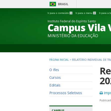
BRASIL
Ir para o conteúdo
1
Ir para o menu
2
Ir para a
Instituto Federal do Espírito Santo
Campus Vila 
MINISTÉRIO DA EDUCAÇÃO
PÁGINA INICIAL
>
RELATÓRIO INDIVIDUAL DE TR
Re
O Ifes
20
Cursos
Editais
Processos Seletivos
Impr
Publicad
CAMPUS