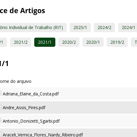
ce de Artigos
ório Individual de Trabalho (RIT)
2025/1
2024/2
2024/1
/1
2021/2
2021/1
2020/2
2020/1
2019/2
T
1/1
Adriana_Elaine_da_Costa.pdf
Andre_Assis_Pires.pdf
Antonio_Donizetti_Sgarbi.pdf
Araceli_Vernica_Flores_Nardy_Ribeiro.pdf