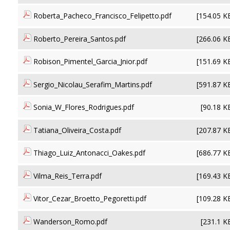
Roberta_Pacheco_Francisco_Felipetto.pdf
[154.05 K
Roberto_Pereira_Santos.pdf
[266.06 K
Robison_Pimentel_Garcia_Jnior.pdf
[151.69 K
Sergio_Nicolau_Serafim_Martins.pdf
[591.87 K
Sonia_W_Flores_Rodrigues.pdf
[90.18 K
Tatiana_Oliveira_Costa.pdf
[207.87 K
Thiago_Luiz_Antonacci_Oakes.pdf
[686.77 K
Vilma_Reis_Terra.pdf
[169.43 K
Vitor_Cezar_Broetto_Pegoretti.pdf
[109.28 K
Wanderson_Romo.pdf
[231.1 K