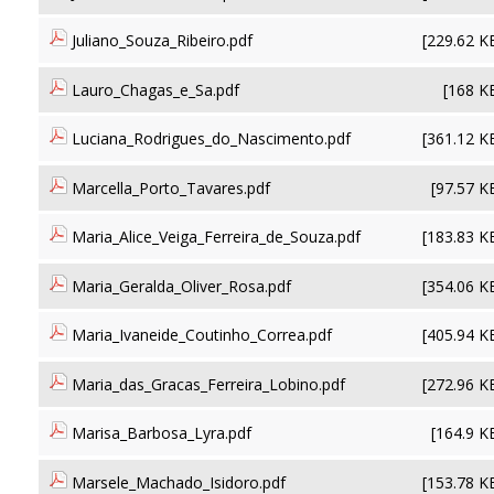
Juliano_Souza_Ribeiro.pdf
[229.62 K
Lauro_Chagas_e_Sa.pdf
[168 K
Luciana_Rodrigues_do_Nascimento.pdf
[361.12 K
Marcella_Porto_Tavares.pdf
[97.57 K
Maria_Alice_Veiga_Ferreira_de_Souza.pdf
[183.83 K
Maria_Geralda_Oliver_Rosa.pdf
[354.06 K
Maria_Ivaneide_Coutinho_Correa.pdf
[405.94 K
Maria_das_Gracas_Ferreira_Lobino.pdf
[272.96 K
Marisa_Barbosa_Lyra.pdf
[164.9 K
Marsele_Machado_Isidoro.pdf
[153.78 K