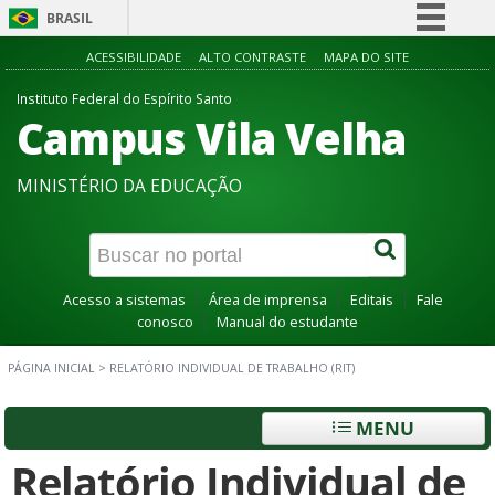
BRASIL
Simplifique!
ACESSIBILIDADE
ALTO CONTRASTE
MAPA DO SITE
Comunica BR
Instituto Federal do Espírito Santo
Campus Vila Velha
Participe
Acesso à informação
MINISTÉRIO DA EDUCAÇÃO
Legislação
Canais
Acesso a sistemas
Área de imprensa
Editais
Fale
conosco
Manual do estudante
PÁGINA INICIAL
>
RELATÓRIO INDIVIDUAL DE TRABALHO (RIT)
MENU
Relatório Individual de