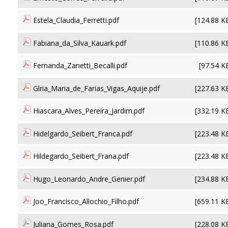
Estela_Claudia_Ferretti.pdf
[124.88 K
Fabiana_da_Silva_Kauark.pdf
[110.86 K
Fernanda_Zanetti_Becalli.pdf
[97.54 K
Glria_Maria_de_Farias_Vigas_Aquije.pdf
[227.63 K
Hiascara_Alves_Pereira_Jardim.pdf
[332.19 K
Hidelgardo_Seibert_Franca.pdf
[223.48 K
Hildegardo_Seibert_Frana.pdf
[223.48 K
Hugo_Leonardo_Andre_Genier.pdf
[234.88 K
Joo_Francisco_Allochio_Filho.pdf
[659.11 K
Juliana_Gomes_Rosa.pdf
[228.08 K