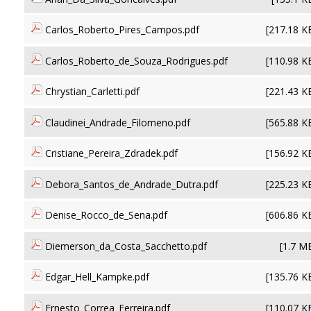
Carlos_Roberto_Pires_Campos.pdf
[217.18 K
Carlos_Roberto_de_Souza_Rodrigues.pdf
[110.98 K
Chrystian_Carletti.pdf
[221.43 K
Claudinei_Andrade_Filomeno.pdf
[565.88 K
Cristiane_Pereira_Zdradek.pdf
[156.92 K
Debora_Santos_de_Andrade_Dutra.pdf
[225.23 K
Denise_Rocco_de_Sena.pdf
[606.86 K
Diemerson_da_Costa_Sacchetto.pdf
[1.7 M
Edgar_Hell_Kampke.pdf
[135.76 K
Ernesto_Correa_Ferreira.pdf
[110.07 K