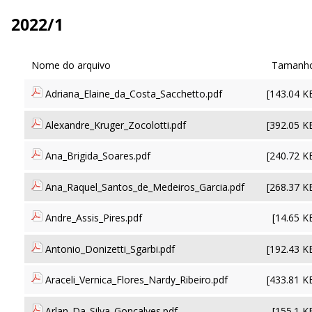
2022/1
Adriana_Elaine_da_Costa_Sacchetto.pdf
[143.04 K
Alexandre_Kruger_Zocolotti.pdf
[392.05 K
Ana_Brigida_Soares.pdf
[240.72 K
Ana_Raquel_Santos_de_Medeiros_Garcia.pdf
[268.37 K
Andre_Assis_Pires.pdf
[14.65 K
Antonio_Donizetti_Sgarbi.pdf
[192.43 K
Araceli_Vernica_Flores_Nardy_Ribeiro.pdf
[433.81 K
Arlan_Da_Silva_Goncalves.pdf
[155.1 K