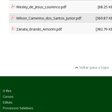
Wesley_de_Jesus_Lourenco.pdf
[68.25 K
Wilson_Camerino_dos_Santos_Junior.pdf
[369.87 K
Zanata_Brando_Amorim.pdf
[382.79 K
Voltar para o topo
O Ifes
Cursos
Editais
Processos Seletivos