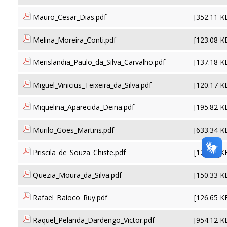
Mauro_Cesar_Dias.pdf
[352.11 K
Melina_Moreira_Conti.pdf
[123.08 K
Merislandia_Paulo_da_Silva_Carvalho.pdf
[137.18 K
Miguel_Vinicius_Teixeira_da_Silva.pdf
[120.17 K
Miquelina_Aparecida_Deina.pdf
[195.82 K
Murilo_Goes_Martins.pdf
[633.34 K
Priscila_de_Souza_Chiste.pdf
[124.61 K
Quezia_Moura_da_Silva.pdf
[150.33 K
Rafael_Baioco_Ruy.pdf
[126.65 K
Raquel_Pelanda_Dardengo_Victor.pdf
[954.12 K