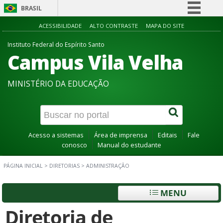
BRASIL
Simplifique!
ACESSIBILIDADE
ALTO CONTRASTE
MAPA DO SITE
Comunica BR
Instituto Federal do Espírito Santo
Campus Vila Velha
Participe
Acesso à informação
MINISTÉRIO DA EDUCAÇÃO
Legislação
Canais
Acesso a sistemas
Área de imprensa
Editais
Fale
conosco
Manual do estudante
PÁGINA INICIAL
>
DIRETORIAS
>
ADMINISTRAÇÃO
MENU
Diretoria de