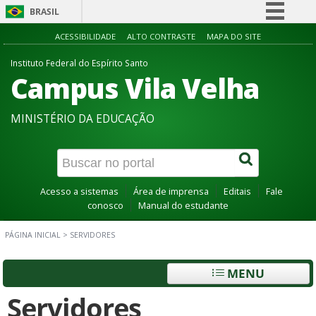
BRASIL
Simplifique!
ACESSIBILIDADE
ALTO CONTRASTE
MAPA DO SITE
Comunica BR
Instituto Federal do Espírito Santo
Campus Vila Velha
Participe
Acesso à informação
MINISTÉRIO DA EDUCAÇÃO
Legislação
Canais
Acesso a sistemas
Área de imprensa
Editais
Fale
conosco
Manual do estudante
PÁGINA INICIAL
>
SERVIDORES
MENU
Servidores